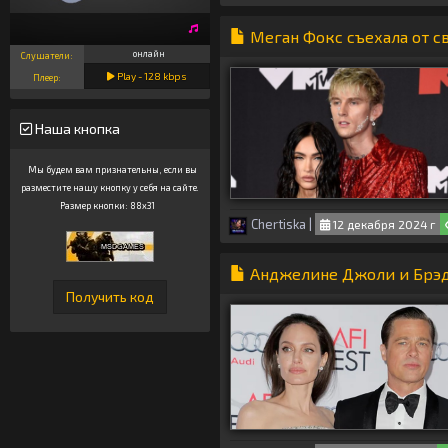
Меган Фокс съехала от с
онлайн
Слушатели:
Play -
128
kbps
Плеер:
Наша кнопка
Мы будем вам признательны, если вы
разместите нашу кнопку у себя на сайте.
Размер кнопки: 88x31
Chertiska
|
12 декабря 2024 г
Анджелине Джоли и Брэд