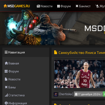
MSD
GAMES.RU
Новости
Форум
Банлист
Мут
Навигация
Самоубийство Яниса Ти
Главная
Форум
Новости
Баны
Chertiska
|
17 декабря 2024 г
Статистика
Информация