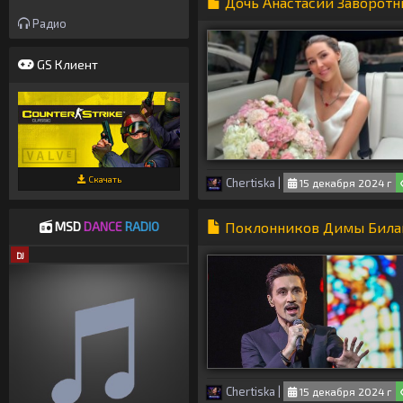
Дочь Анастасии Заворот
Радио
GS Клиент
Скачать
Chertiska
|
15 декабря 2024 г
Поклонников Димы Билан
MSD
DANCE
RADIO
DJ
Chertiska
|
15 декабря 2024 г