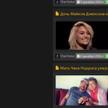
Chertiska
|
11 декабря 2024 г
Дочь Майкла Джексона о
Chertiska
|
8 декабря 2024 г
Мать Чака Норриса умерла