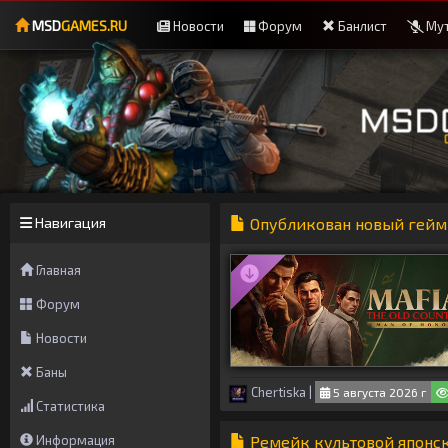
MSD
GAMES.RU
Новости
Форум
Банлист
Мут
Навигация
Опубликован новый геймпл
Главная
Форум
Новости
Баны
Chertiska
|
5 августа 2026 г
Статистика
Информация
Ремейк культовой японск