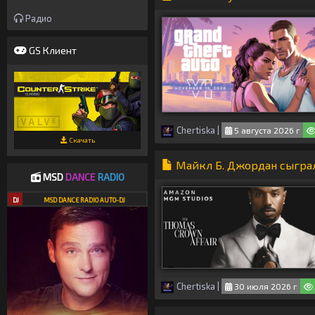
Радио
GS Клиент
Chertiska
|
5 августа 2026 г
Скачать
Майкл Б. Джордан сыграл
MSD
DANCE
RADIO
DJ
MSD DANCE RADIO AUTO-DJ
Chertiska
|
30 июля 2026 г