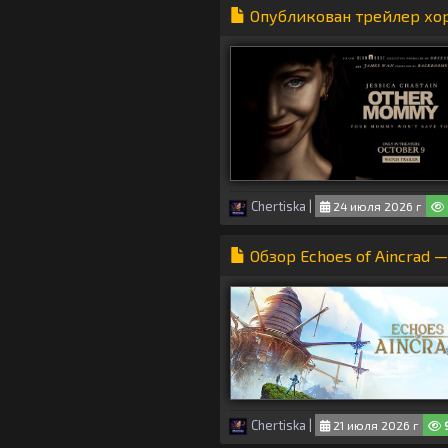
Опубликован трейлер хор
Chertiska
|
24 июля 2026 г
Обзор Echoes of Aincrad
Chertiska
|
21 июля 2026 г
9