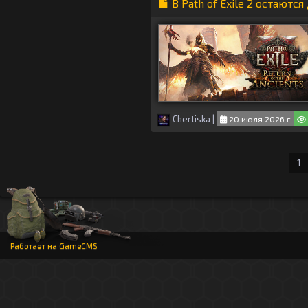
В Path of Exile 2 остаютс
Chertiska
|
20 июля 2026 г
1
Работает на
GameCMS