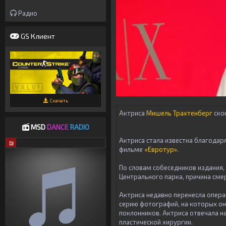
Радио
GS Клиент
Скачать
Актриса
Мишель Трахтенберг
ско
MSD
DANCE
RADIO
Актриса стала известна благодар
DJ
фильме
«Евротур»
.
По словам собеседников издания,
Центрального парка, причина смер
Актриса недавно перенесла опера
серию фотографий, на которых он
поклонников. Актриса отвечала на
пластической хирургии.