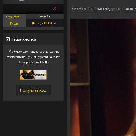
Ее смерть не расследуется как по
онлайн
Слушатели:
Play -
128
kbps
Плеер:
Наша кнопка
Мы будем вам признательны, если вы
разместите нашу кнопку у себя на сайте.
Размер кнопки: 88x31