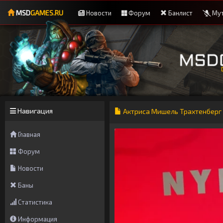
MSD
GAMES.RU
Новости
Форум
Банлист
Мут
Навигация
Актриса Мишель Трахтенберг с
Главная
Форум
Новости
Баны
Статистика
Информация