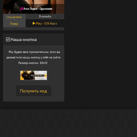
Ани Лорак - Одинокая
3
онлайн
Слушатели:
Play -
128
kbps
Плеер:
Наша кнопка
Мы будем вам признательны, если вы
разместите нашу кнопку у себя на сайте.
Размер кнопки: 88x31