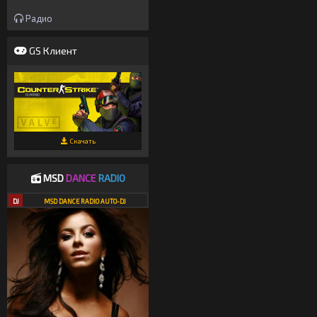
Радио
GS Клиент
Скачать
MSD
DANCE
RADIO
DJ
MSD DANCE RADIO AUTO-DJ