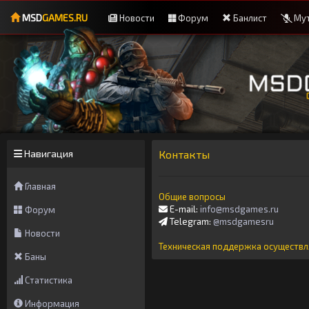
MSD
GAMES.RU
Новости
Форум
Банлист
Мут
Навигация
Контакты
Главная
Общие вопросы
E-mail:
info@msdgames.ru
Форум
Telegram:
@msdgamesru
Новости
Техническая поддержка осуществл
Баны
Статистика
Информация