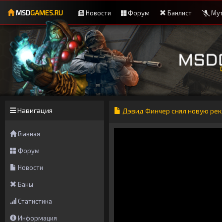
MSD
GAMES.RU
Новости
Форум
Банлист
Мут
Навигация
Дэвид Финчер снял новую рек
Главная
Форум
Новости
Баны
Статистика
Информация