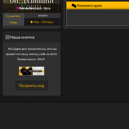
Комментарии
Moonwalkermusic - Шучу
онлайн
Слушатели:
Play -
128
kbps
Плеер:
Наша кнопка
Мы будем вам признательны, если вы
разместите нашу кнопку у себя на сайте.
Размер кнопки: 88x31