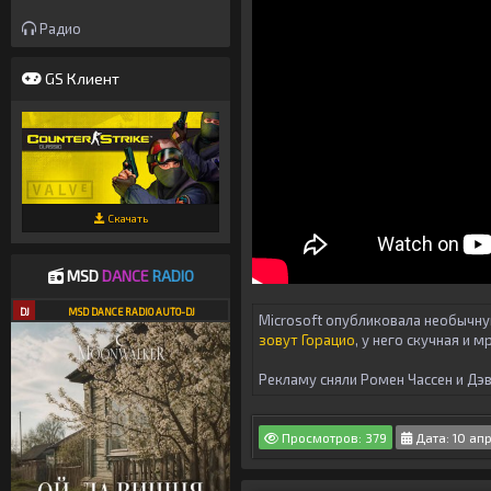
Радио
GS Клиент
Скачать
MSD
DANCE
RADIO
DJ
MSD DANCE RADIO AUTO-DJ
Microsoft опубликовала необычну
зовут Горацио
, у него скучная и 
Рекламу сняли Ромен Чассен и Дэ
Просмотров: 379
Дата: 10 ап