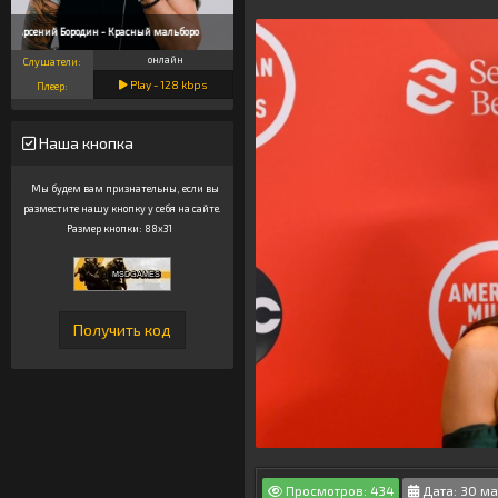
Арсений Бородин - Красный мальборо
онлайн
Слушатели:
Play -
128
kbps
Плеер:
Наша кнопка
Мы будем вам признательны, если вы
разместите нашу кнопку у себя на сайте.
Размер кнопки: 88x31
Просмотров: 434
Дата: 30 ма