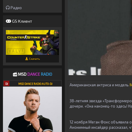
Радио
GS Клиент
Скачать
MSD
DANCE
RADIO
DJ
MSD DANCE RADIO AUTO-DJ
Американская актриса и модель
М
38-летняя звезда «Трансформеров
дочери. «Она наконец-то здесь! Н
12 ноября Меган Фокс объявила о 
Анонимный инсайдер рассказал, ч