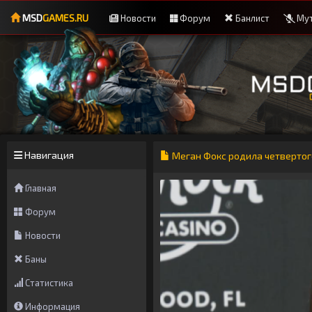
MSD
GAMES.RU
Новости
Форум
Банлист
Мут
Навигация
Меган Фокс родила четвертог
Главная
Форум
Новости
Баны
Статистика
Информация