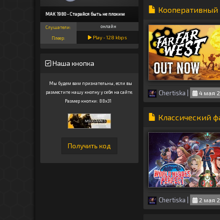
Кооперативный в
ALEX MAK 1980 - Старайся быть не плохим
онлайн
Слушатели:
Play -
128
kbps
Плеер:
Наша кнопка
Мы будем вам признательны, если вы
Chertiska
|
4 мая 2
разместите нашу кнопку у себя на сайте.
Размер кнопки: 88x31
Классический фай
Chertiska
|
2 мая 2