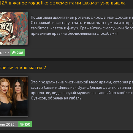
A в жанре roguelike с элементами шахмат уже вышла.
Пошаговый шахматный рогалик с крошечной доской и 
Оттачивайте тактику, тратьте выигрыш с умом и откр
гамбитов, клеток и фигур. Сражайтесь с могучими бос
привычные правила бесчисленными способами!
026 г
208
рактическая магия 2
Это продолжение мистической мелодрамы, которая р
сестер Салли и Джиллиан Оуэнс. Семью десятилетиями
проклятие, ведь каждый мужчина, ставший возлюбле
Оуэнсов, обречен на гибель.
ля 2026 г
150