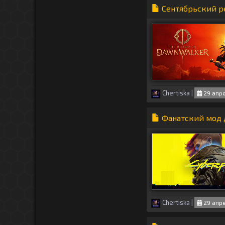
Сентябрьский ре
Chertiska
|
29 апре
Фанатский мод д
Chertiska
|
29 апре