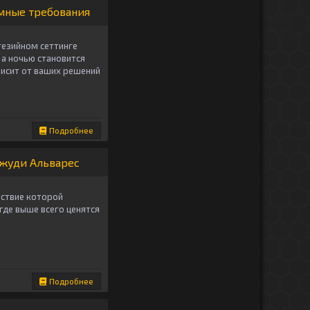
емные требования
езийном сеттинге
, а ночью становится
висит от ваших решений
Подробнее
Джуди Альварес
йствие которой
где выше всего ценятся
Подробнее