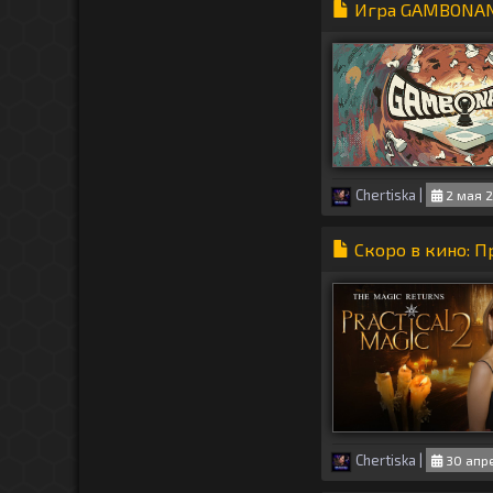
Игра GAMBONANZ
Chertiska
|
2 мая 2
Скоро в кино: П
Chertiska
|
30 апре