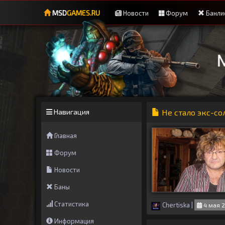
MSD
GAMES.RU
Новости
Форум
Банли
Навигация
Не стало экс-со
Главная
Форум
Новости
Баны
Статистика
Chertiska
|
4 мая 2
Информация