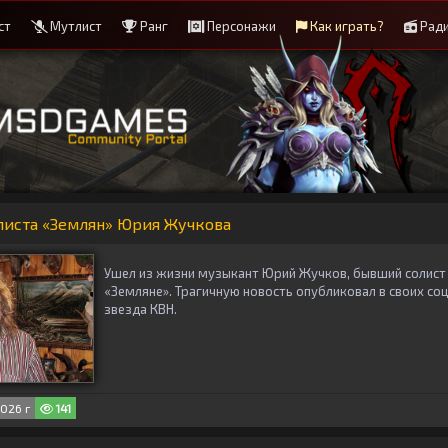
ст
Мутлист
Ранг
Персонажи
Как играть?
Рад
листа «Землян» Юрия Жучкова
Ушел из жизни музыкант Юрий Жучков, бывший солист
«Земляне». Трагичную новость опубликовал в своих соц
звезда КВН.
026 г
141