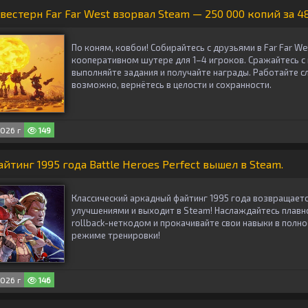
естерн Far Far West взорвал Steam — 250 000 копий за 48
По коням, ковбои! Собирайтесь с друзьями в Far Far W
кооперативном шутере для 1–4 игроков. Сражайтесь с
выполняйте задания и получайте награды. Работайте с
возможно, вернётесь в целости и сохранности.
026 г
149
тинг 1995 года Battle Heroes Perfect вышел в Steam.
Классический аркадный файтинг 1995 года возвращаетс
улучшениями и выходит в Steam! Наслаждайтесь плавн
rollback-неткодом и прокачивайте свои навыки в пол
режиме тренировки!
026 г
146