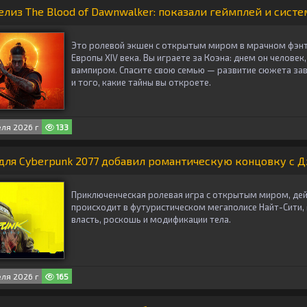
лиз The Blood of Dawnwalker: показали геймплей и сист
Это ролевой экшен с открытым миром в мрачном фэнт
Европы XIV века. Вы играете за Коэна: днем он человек
вампиром. Спасите свою семью — развитие сюжета за
и того, какие тайны вы откроете.
ля 2026 г
133
ля Cyberpunk 2077 добавил романтическую концовку с 
Приключенческая ролевая игра с открытым миром, де
происходит в футуристическом мегаполисе Найт-Сити, 
власть, роскошь и модификации тела.
ля 2026 г
165