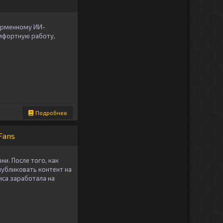
фирменному ИИ-
мфортную работу,
Подробнее
Fans
и. После того, как
публиковать контент на
иса заработала на