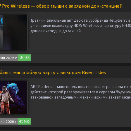
 Pro Wireless — обзор мыши с зарядной док-станцией
Третий и финальный акт дебюта суббренда Hellyberry 
уже видели клавиатуру HK75 Wireless и гарнитуру HH30 
дошла очередь и до мышей.
ля 2026 г
165
обавят масштабную карту с выходом Riven Tides
ARC Raiders — многопользовательская игра жанра extra
действие которой разворачивается в суровом будущем
атакованной загадочными механическими захватчикам
ля 2026 г
140