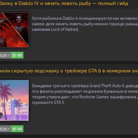
алку в Diablo IV и начать ловить рыбу — полный гайд
Хотя рыбалка в Diablo 4 позиционируется как активнос
самом деле начать ловить рыбу можно гораздо раньше
кампании Lord of Hatred.
026 г
181
или скрытую подсказку о трейлере GTA 6 в номерном зн
Ожидание третьего трейлера Grand Theft Auto 6 довод
что фанаты разглядывают подсказки буквально в номе
теория утверждает, что Rockstar Games зашифровала д
скриншоте GTA 5.
026 г
141