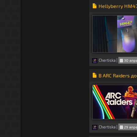
Hellyberry HM47
Chertiska
|
30 апре
В ARC Raiders д
Chertiska
|
29 апре