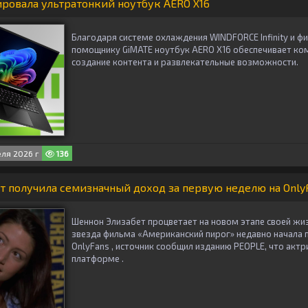
ровала ультратонкий ноутбук AERO X16
Благодаря системе охлаждения WINDFORCE Infinity и 
помощнику GiMATE ноутбук AERO X16 обеспечивает ко
создание контента и развлекательные возможности.
ля 2026 г
136
 получила семизначный доход за первую неделю на Only
Шеннон Элизабет процветает на новом этапе своей жизн
звезда фильма «Американский пирог» недавно начала 
OnlyFans , источник сообщил изданию PEOPLE, что актр
платформе .