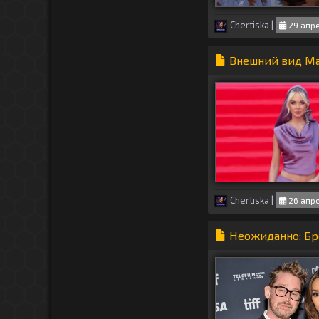
Chertiska
|
29 апре
Внешний вид Ма
Chertiska
|
26 апре
Неожиданно: Бре