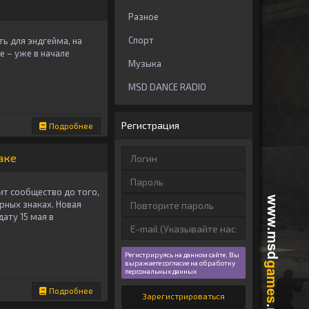
Разное
Спорт
ть для эндгейма, на
 – уже в начале
Музыка
MSD DANCE RADIO
Регистрация
Подробнее
аке
ит сообщество до того,
рных знаках. Новая
ату 15 мая в
Регистрируясь на данном сайте, Вы
выражаете согласие на обработку
персональных данных
Подробнее
Зарегистрироваться