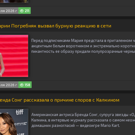
ля 2026 г
211
рии Погребняк вызвал бурную реакцию в сети
Перед подписчиками Мария предстала в приталенном 
акцентным белым воротником и экстремально коротк
пикантность ее образу придали полупрозрачные черны
ля 2026 г
158
нда Сонг рассказала о причине споров с Калкином
Американская актриса Бренда Сонг, супруга звезды «
Калкина, в интервью журналу рассказала о самом нео
домашних разногласий — видеоигре Mario Kart.