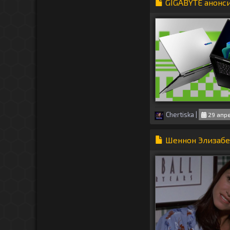
GIGABYTE анонси
Chertiska
|
29 апре
Шеннон Элизабет