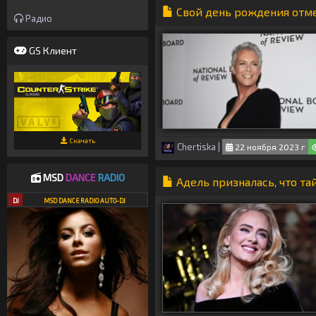
Свой день рождения отм
Радио
GS Клиент
Скачать
Chertiska
|
22 ноября 2023 г
MSD
DANCE
RADIO
Адель призналась, что т
DJ
MSD DANCE RADIO AUTO-DJ