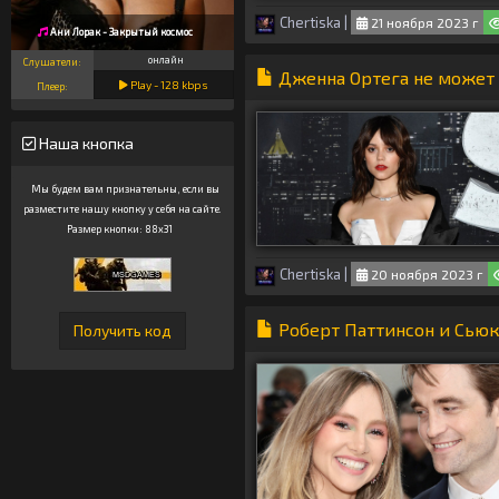
Chertiska
|
21 ноября 2023 г
Ани Лорак - Закрытый космос
онлайн
Слушатели:
Дженна Ортега не может
Play -
128
kbps
Плеер:
Наша кнопка
Мы будем вам признательны, если вы
разместите нашу кнопку у себя на сайте.
Размер кнопки: 88x31
Chertiska
|
20 ноября 2023 г
Роберт Паттинсон и Сьюк