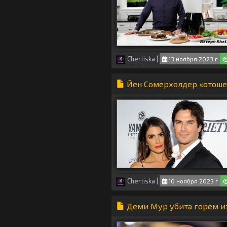
Chertiska
|
13 ноября 2023 г
Йен Сомерхолдер «отошел
Chertiska
|
10 ноября 2023 г
Деми Мур убита горем из