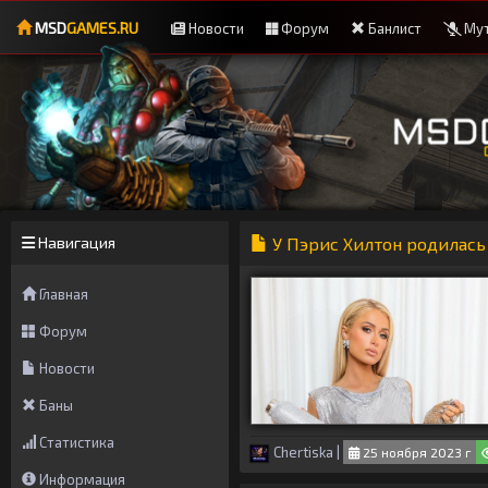
MSD
GAMES.RU
Новости
Форум
Банлист
Мут
Навигация
У Пэрис Хилтон родилась
Главная
Форум
Новости
Баны
Статистика
Chertiska
|
25 ноября 2023 г
Информация