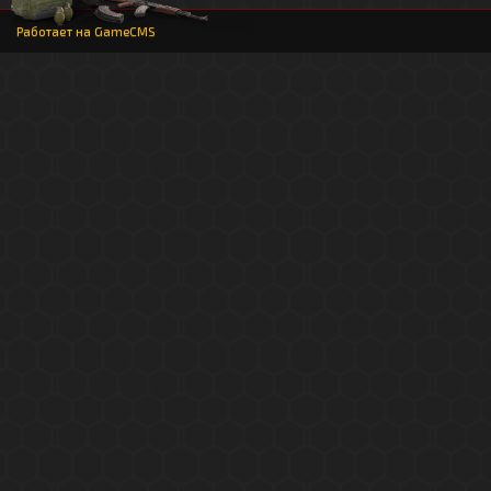
Работает на
GameCMS