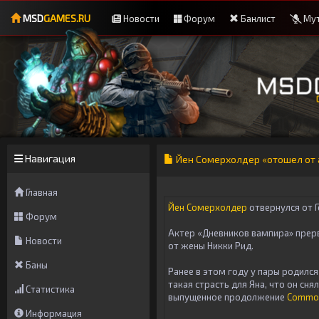
MSD
GAMES.RU
Новости
Форум
Банлист
Мут
Навигация
Йен Сомерхолдер «отошел от а
Главная
Йен Сомерхолдер
отвернулся от Г
Форум
Актер «Дневников вампира» прерв
Новости
от жены Никки Рид.
Баны
Ранее в этом году у пары родился
такая страсть для Яна, что он сн
Статистика
выпущенное продолжение
Commo
Информация