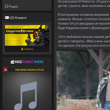
Он рассказал E! Новости: «Я ушел
детей, строить свои компании и з
Радио
В материалах основное внимание 
GS Клиент
климата. Фильм «Common Ground»
похвастаться звездным актерским
Вуди Харрельсоном и Дональдом 
«Это любовное письмо нашим детям
детей и говорить: «Мне очень жал
то сделали. И в результате этого
Скачать
MSD
DANCE
RADIO
DJ
MSD DANCE RADIO AUTO-DJ