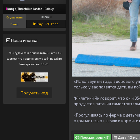
Kungs, Theophilus London - Galaxy
онлайн
Слушатели:
Play -
128
kbps
Плеер:
Наша кнопка
Мы будем вам признательны, если вы
разместите нашу кнопку у себя на сайте.
Размер кнопки: 88x31
«Используя методы здорового упр
только у вас появятся дети, вы п
44-летний Ян говорит, что он и 
продуктов питания самостоятель
«Прогуливаясь по ферме с детьми,
отрываетесь от земли и кормите в
Просмотров: 481
Дата: 10 ноя