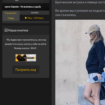
Британская актриса и певица сост
Чарим Озроков - Не закажешь судьбу
Во время выступления на подкасте
онлайн
Слушатели:
они съехались.
Play -
128
kbps
Плеер:
Наша кнопка
Мы будем вам признательны, если вы
разместите нашу кнопку у себя на сайте.
Размер кнопки: 88x31