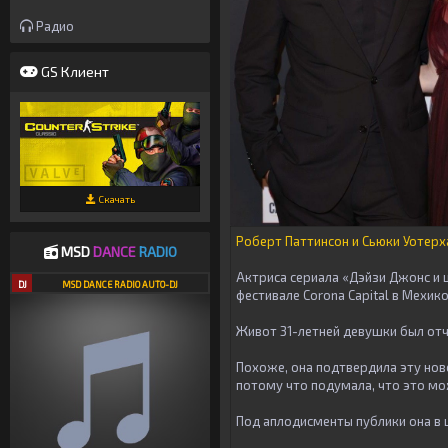
Радио
GS Клиент
Скачать
Роберт Паттинсон и Сьюки Уотерх
MSD
DANCE
RADIO
Актриса сериала «Дэйзи Джонс и 
DJ
MSD DANCE RADIO AUTO-DJ
фестивале Corona Capital в Мехико
Живот 31-летней девушки был от
Похоже, она подтвердила эту ново
потому что подумала, что это мож
Под аплодисменты публики она в ш