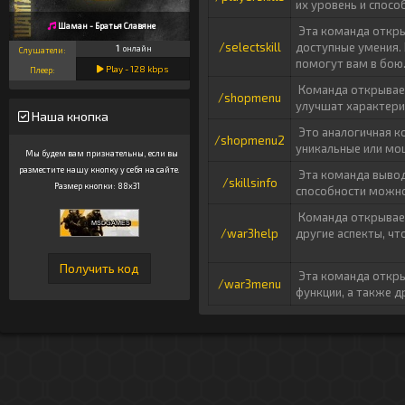
их уровень и спосо
Шаман - Братья Славяне
Эта команда откры
/selectskill
доступные умения. 
1
онлайн
Слушатели:
помогут вам в бою
Play -
128
kbps
Плеер:
Команда открывает
/shopmenu
улучшат характери
Наша кнопка
Это аналогичная к
/shopmenu2
уникальные или мо
Мы будем вам признательны, если вы
разместите нашу кнопку у себя на сайте.
Эта команда выводи
/skillsinfo
Размер кнопки: 88x31
способности можно 
Команда открывает
/war3help
другие аспекты, ч
Эта команда откр
/war3menu
функции, а также д