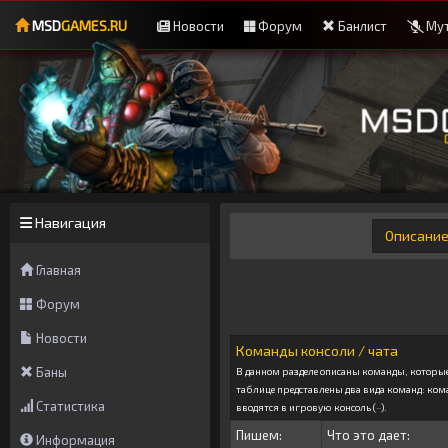
MSD
GAMES.RU
Новости
Форум
Банлист
Мут
Навигация
Описани
Главная
Форум
Новости
Команды консоли / чата
Баны
В данном разделе описаны команды, которы
таблице представлены два вида команд: ком
Статистика
вводятся в игровую консоль (~).
Пишем:
Что это дает:
Информация