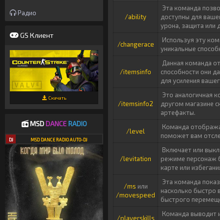
Эта команда позвол
Радио
/ability
доступны для ваше
урона, защита или 
GS Клиент
Используя эту кома
/changerace
уникальные способн
Данная команда отк
/itemsinfo
способности они д
для усиления ваше
Это аналогичная к
Скачать
/itemsinfo2
другом магазине с
артефакты.
MSD
DANCE
RADIO
Команда отображае
/level
поможет вам отсле
DJ
MSD DANCE RADIO AUTO-DJ
Включает или выкл
/levitation
режиме персонаж б
карте или избегани
Эта команда показ
/ms
или
насколько быстро 
/movespeed
быстрого перемещ
Команда выводит и
/playerskills