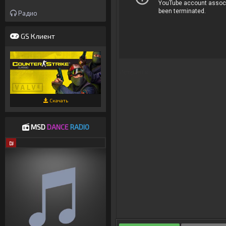
Радио
GS Клиент
Источник
Скачать
MSD
DANCE
RADIO
DJ