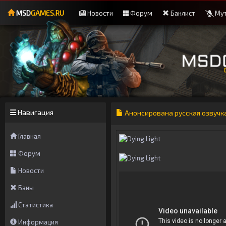
MSD
GAMES.RU
Новости
Форум
Банлист
Мут
Навигация
Анонсирована русская озвучка
Главная
Форум
Новости
Баны
Статистика
Информация