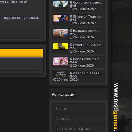
для себя способ
Состоялся полноценный релиз Halo: Campaign Evolved
41
28 июля 2026 г
Stranger Than Heaven получила новый трейлер с акцентом на жестокие драки
 и других популярных
51
26 июля 2026 г
Названа возможная дата выхода God of War: Laufey — 16 февраля 2027 года
57
26 июля 2026 г
Cyberpunk 2077 установила новый рекорд: 1,5 млрд загрузок модов, в топе — контент 18+
57
26 июля 2026 г
Новая утечка намекает на выход третьего трейлера GTA 6 уже 7 августа
64
26 июля 2026 г
Assassin's Creed Black Flag Resynced может позаимствовать систему испытаний у Mirage
56
26 июля 2026 г
Регистрация