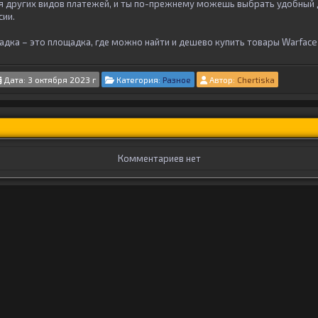
я других видов платежей, и ты по-прежнему можешь выбрать удобный 
сии.
адка – это площадка, где можно найти и дешево купить товары Warface
Дата: 3 октября 2023 г
Категория:
Разное
Автор:
Chertiska
Комментариев нет