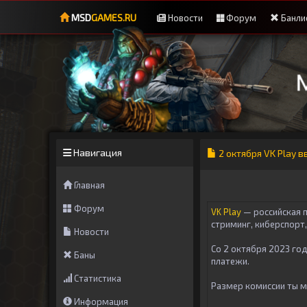
MSD
GAMES.RU
Новости
Форум
Банли
Навигация
2 октября VK Play 
Главная
Форум
VK Play
— российская 
стриминг, киберспорт
Новости
Со 2 октября 2023 год
Баны
платежи.
Статистика
Размер комиссии ты м
Информация