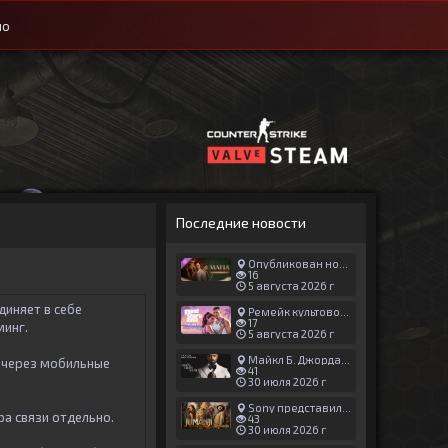
ио
Последние новости
Опубликован новый геймплей Man of Honor для Mafia: The Old Country
16
5 августа 2026 г
диняет в себе
Ремейк культовой японской игры задержали ради выхода GTA 6
17
минг.
5 августа 2026 г
Майкл Б. Джордан сыграл главную роль в новой «Афере Томаса Крауна»
а через мобильные
41
30 июля 2026 г
Sony представила трейлер новой части «Джуманджи»
а связи отдельно.
43
30 июля 2026 г