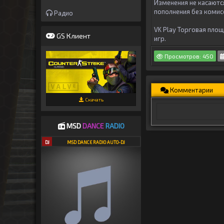
Изменения не касаютс
пополнения без комис
Радио
VK Play Торговая площ
GS Клиент
игр.
Просмотров: 450
Комментарии
Скачать
MSD
DANCE
RADIO
DJ
MSD DANCE RADIO AUTO-DJ