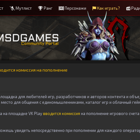
ст
Мутлист
Ранг
Персонажи
Как играть?
Рад
вводится комиссия на пополнение
площадка для любителей игр, разработчиков и авторов контента и объе
, место для общения с единомышленниками, каталог игр и облачный гей
а на площадке VK Play
вводится комиссия
на пополнение игрового счет
ожешь увидеть непосредственно при пополнении для каждого оператор