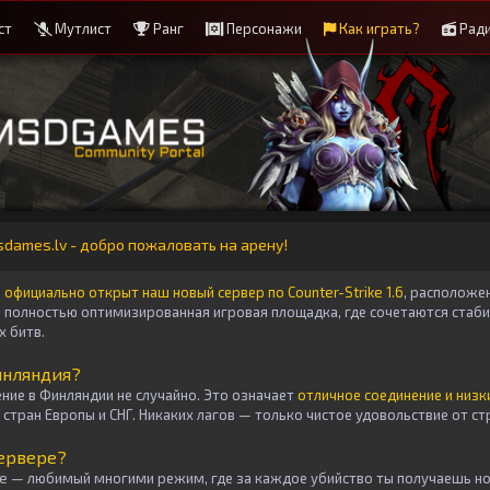
ст
Мутлист
Ранг
Персонажи
Как играть?
Рад
dames.lv - добро пожаловать на арену!
о
официально открыт наш новый сервер по Counter-Strike 1.6
, расположе
о полностью оптимизированная игровая площадка, где сочетаются стаби
х битв.
инляндия?
ие в Финляндии не случайно. Это означает
отличное соединение и низк
, стран Европы и СНГ. Никаких лагов — только чистое удовольствие от ст
сервере?
e
— любимый многими режим, где за каждое убийство ты получаешь нов