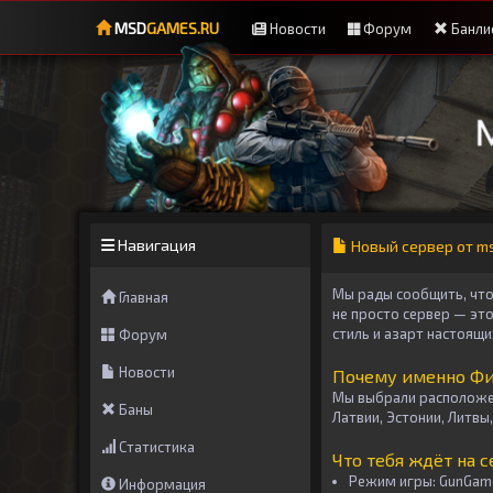
MSD
GAMES.RU
Новости
Форум
Банли
Навигация
Новый сервер от ms
Мы рады сообщить, чт
Главная
не просто сервер — эт
стиль и азарт настоящи
Форум
Новости
Почему именно Ф
Мы выбрали расположен
Баны
Латвии, Эстонии, Литвы
Статистика
Что тебя ждёт на 
Режим игры:
GunGam
Информация