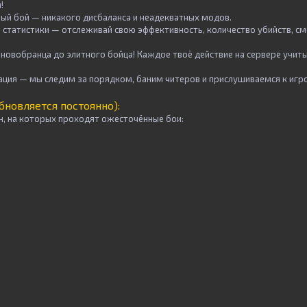
!
ный бой
— никакого дисбаланса и неадекватных модов.
 статистики
— отслеживай свою эффективность, количество убийств, сме
новобранца до элитного бойца! Каждое твоё действие на сервере учит
ация
— мы следим за порядком, баним читеров и прислушиваемся к игр
бновляется постоянно):
н, на которых проходят ожесточённые бои: