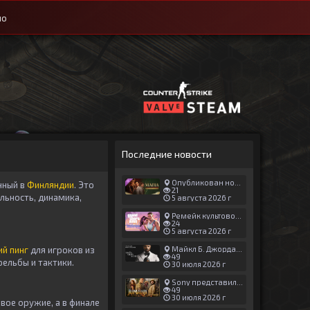
ио
Последние новости
Опубликован новый геймплей Man of Honor для Mafia: The Old Country
нный в
Финляндии
. Это
21
льность, динамика,
5 августа 2026 г
Ремейк культовой японской игры задержали ради выхода GTA 6
24
5 августа 2026 г
ий пинг
для игроков из
Майкл Б. Джордан сыграл главную роль в новой «Афере Томаса Крауна»
49
рельбы и тактики.
30 июля 2026 г
Sony представила трейлер новой части «Джуманджи»
49
30 июля 2026 г
ое оружие, а в финале