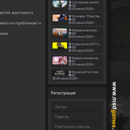
Состоялся полноценный релиз Halo: Campaign Evolved
46
28 июля 2026 г
ртей, винстрики и
Stranger Than Heaven получила новый трейлер с акцентом на жестокие драки
54
ывается и приближает к
26 июля 2026 г
Названа возможная дата выхода God of War: Laufey — 16 февраля 2027 года
окам.
60
26 июля 2026 г
Cyberpunk 2077 установила новый рекорд: 1,5 млрд загрузок модов, в топе — контент 18+
60
26 июля 2026 г
Новая утечка намекает на выход третьего трейлера GTA 6 уже 7 августа
67
26 июля 2026 г
Assassin's Creed Black Flag Resynced может позаимствовать систему испытаний у Mirage
61
26 июля 2026 г
Регистрация