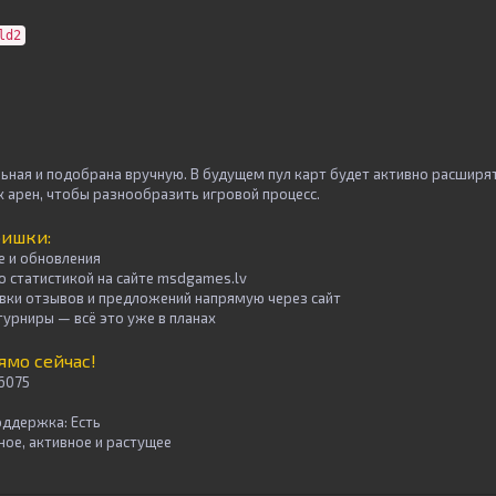
ld2
ьная и подобрана вручную. В будущем пул карт будет активно расширя
 арен, чтобы разнообразить игровой процесс.
фишки:
е и обновления
о статистикой на сайте
msdgames.lv
ки отзывов и предложений напрямую через сайт
турниры — всё это уже в планах
ямо сейчас!
26075
оддержка:
Есть
е, активное и растущее