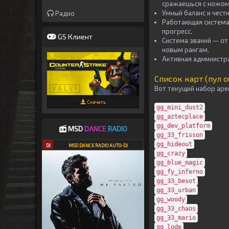
сражаешься с ножом
Умный баланс и чест
Радио
Работающая система
прогресс.
GS Клиент
Система званий
— от 
новым рангам.
Активная администр
Список карт (пул о
Вот текущий набор аре
Скачать
gg_mini_dust2
gg_aztecplace
gg_dev_platform
MSD
DANCE
RADIO
gg_33_frisson
gg_hideout
DJ
MSD DANCE RADIO AUTO-DJ
gg_crazy
gg_blue_magic
gg_fy_inferno
gg_33_besot
gg_33_urban
gg_woody
gg_33_chaos
gg_33_mario
gg_lode