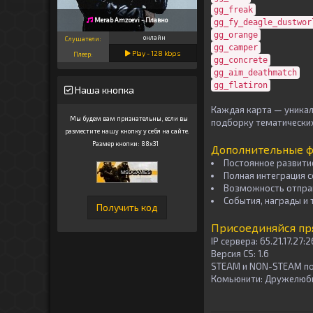
gg_freak
Merab Amzoevi - Плавно
gg_fy_deagle_dustwor
gg_orange
онлайн
Слушатели:
gg_camper
Play -
128
kbps
Плеер:
gg_concrete
gg_aim_deathmatch
gg_flatiron
Наша кнопка
Каждая карта — уникал
Мы будем вам признательны, если вы
подборку тематических
разместите нашу кнопку у себя на сайте.
Размер кнопки: 88x31
Дополнительные 
Постоянное развити
Полная интеграция с
Возможность отправ
События, награды и 
Присоединяйся пр
IP сервера:
65.21.17.27:
Версия CS:
1.6
STEAM и NON-STEAM п
Комьюнити:
Дружелюбно