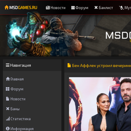
MSD
GAMES.RU
Новости
Форум
Банлист
Мут
Навигация
Бен Аффлек устроил вечеринк
Главная
Форум
Новости
Баны
Статистика
Информация