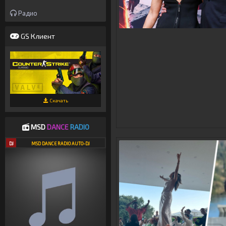
Радио
GS Клиент
Скачать
MSD
DANCE
RADIO
DJ
MSD DANCE RADIO AUTO-DJ