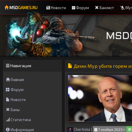
MSD
GAMES.RU
Новости
Форум
Банлист
Мут
Навигация
Деми Мур убита горем из
Главная
Форум
Новости
Баны
Статистика
Chertiska
|
7 ноября 2023 г
Информация