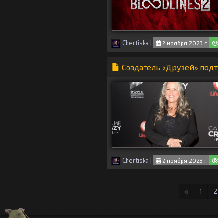
Chertiska
|
2 ноября 2023 г
Создатель «Друзей» подт
Chertiska
|
2 ноября 2023 г
Первая
«
1
2