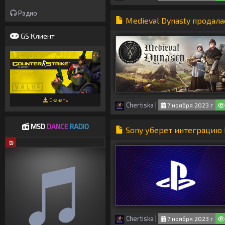
Радио
Medieval Dynasty продала
GS Клиент
Скачать
Chertiska
|
7 ноября 2023 г
MSD
DANCE
RADIO
Sony уберет интеграцию Pl
DJ
Chertiska
|
7 ноября 2023 г