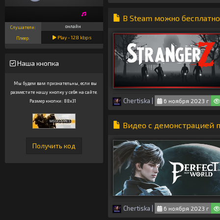
В Steam можно бесплатн
онлайн
Слушатели:
Play -
128
kbps
Плеер:
Наша кнопка
Мы будем вам признательны, если вы
разместите нашу кнопку у себя на сайте.
Chertiska
|
6 ноября 2023 г
Размер кнопки: 88x31
Видео с демонстрацией п
Chertiska
|
6 ноября 2023 г