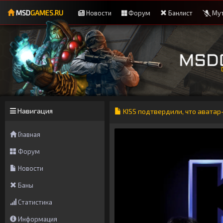
MSD
GAMES.RU
Новости
Форум
Банлист
Мут
Навигация
KISS подтвердили, что аватар-
Главная
Форум
Новости
Баны
Статистика
Информация