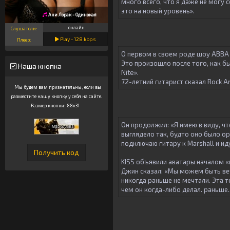
много всего, что я даже не могу 
это на новый уровень».
Ани Лорак - Одинокая
онлайн
Слушатели:
Play -
128
kbps
Плеер:
О первом в своем роде шоу ABBA о
Это произошло после того, как бы
Наша кнопка
Nite».
72-летний гитарист сказал Rock A
Мы будем вам признательны, если вы
разместите нашу кнопку у себя на сайте.
Размер кнопки: 88x31
Он продолжил: «Я имею в виду, что
выглядело так, будто оно было ор
подключаю гитару к Marshall и иду.
KISS объявили аватары началом «
Джин сказал: «Мы можем быть веч
никогда раньше не мечтали. Эта т
чем он когда-либо делал. раньше..