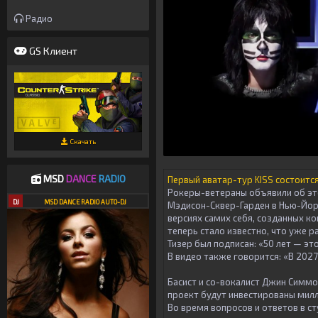
Радио
GS Клиент
Скачать
MSD
DANCE
RADIO
Первый аватар-тур KISS состоится
Рокеры-ветераны объявили об это
DJ
MSD DANCE RADIO AUTO-DJ
Мэдисон-Сквер-Гарден в Нью-Йорк
версиях самих себя, созданных 
теперь стало известно, что уже 
Тизер был подписан: «50 лет — эт
В видео также говорится: «В 2027
Басист и со-вокалист Джин Симмон
проект будут инвестированы мил
Во время вопросов и ответов в ст