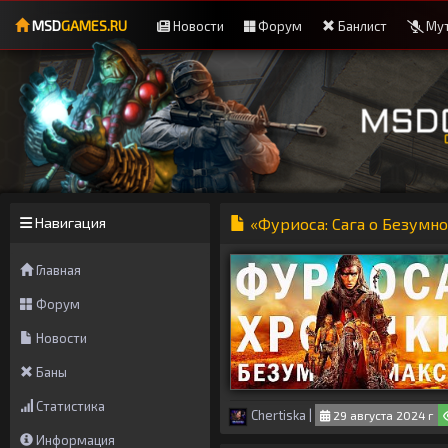
MSD
GAMES.RU
Новости
Форум
Банлист
Мут
Навигация
«Фуриоса: Сага о Безумн
Главная
Форум
Новости
Баны
Статистика
Chertiska
|
29 августа 2024 г
Информация