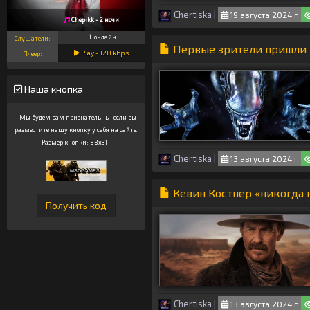
Chertiska
|
19 августа 2024 г
Chepikk - 2 ночи
1
онлайн
Слушатели:
Первые зрители пришли в
Play -
128
kbps
Плеер:
Наша кнопка
Мы будем вам признательны, если вы
разместите нашу кнопку у себя на сайте.
Размер кнопки: 88x31
Chertiska
|
13 августа 2024 г
Кевин Костнер «никогда н
Chertiska
|
13 августа 2024 г