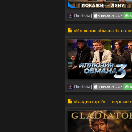
Chertiska
|
9 июля 2024 г
3
«Иллюзия обмана 3» получ
Chertiska
|
3 июля 2024 г
4
«Гладиатор 2» — первые 