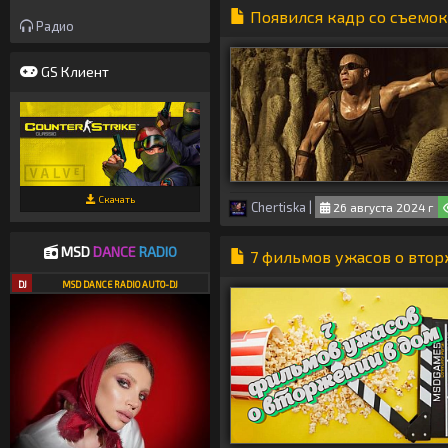
Появился кадр со съемок
Радио
GS Клиент
Скачать
Chertiska
|
26 августа 2024 г
MSD
DANCE
RADIO
7 фильмов ужасов о втор
DJ
MSD DANCE RADIO AUTO-DJ