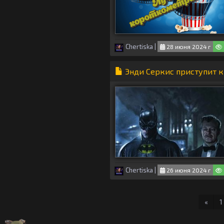
Chertiska
|
28 июня 2024 г
Энди Серкис приступит к
Chertiska
|
26 июня 2024 г
Перв
«
1