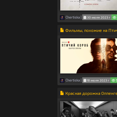
Chertiska
|
30 июля 2023 г
Фильмы, похожие на Птич
Chertiska
|
18 июля 2023 г
5
Красная дорожка Оппенге