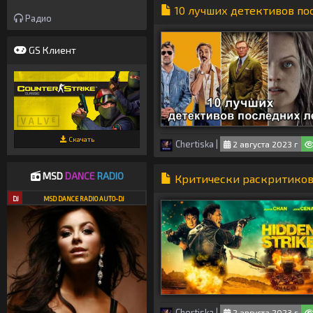
10 лучших детективов по
Радио
GS Клиент
Скачать
Chertiska
|
2 августа 2023 г
MSD
DANCE
RADIO
Критически раскритикова
DJ
MSD DANCE RADIO AUTO-DJ
Chertiska
|
2 августа 2023 г