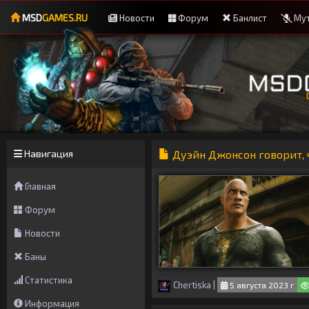
MSD
GAMES.RU
Новости
Форум
Банлист
Мут
Навигация
Дуэйн Джонсон говорит, 
Главная
Форум
Новости
Баны
Статистика
Chertiska
|
5 августа 2023 г
Информация