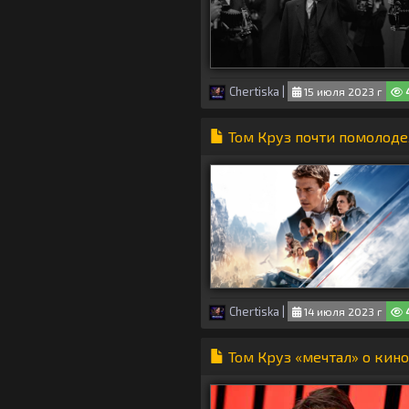
Chertiska
|
15 июля 2023 г
Том Круз почти помолодел
Chertiska
|
14 июля 2023 г
Том Круз «мечтал» о кин