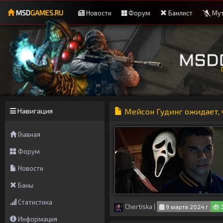
MSD
GAMES.RU
Новости
Форум
Банлист
Мут
Навигация
Мейсон Гудинг ожидает, ч
Главная
Форум
Новости
Баны
Статистика
Chertiska
|
9 марта 2024 г
Информация