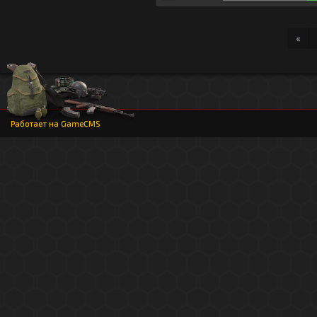
Пер
«
Работает на
GameCMS