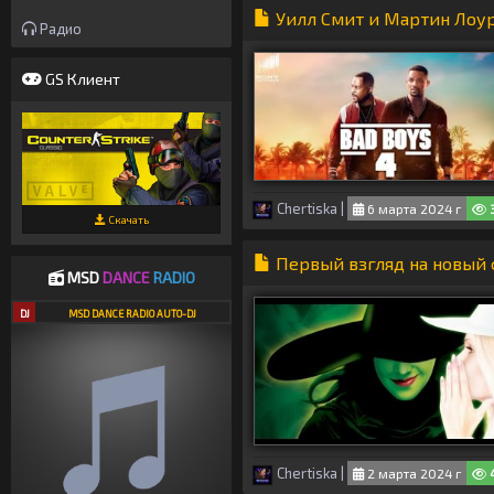
Уилл Смит и Мартин Лоур
Радио
GS Клиент
Chertiska
|
6 марта 2024 г
3
Скачать
Первый взгляд на новый 
MSD
DANCE
RADIO
DJ
MSD DANCE RADIO AUTO-DJ
Chertiska
|
2 марта 2024 г
4