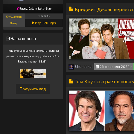
Бриджит Джонс вернется
Leony, Calum Scott - Stay
1
онлайн
Слушатели:
Play -
128
kbps
Плеер:
Наша кнопка
Мы будем вам признательны, если вы
разместите нашу кнопку у себя на сайте.
Размер кнопки: 88x31
Chertiska
|
26 февраля 2024 г
Том Круз сыграет в нов