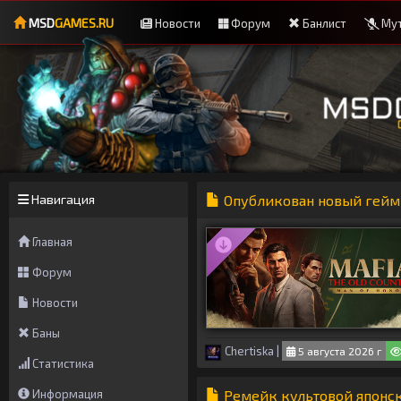
MSD
GAMES.RU
Новости
Форум
Банлист
Мут
Навигация
Опубликован новый геймпл
Главная
Форум
Новости
Баны
Chertiska
|
5 августа 2026 г
Статистика
Информация
Ремейк культовой японск