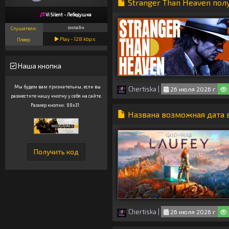
Stranger Than Heaven по
Vi Silent - Лебедушка
онлайн
Слушатели:
Play -
128
kbps
Плеер:
Наша кнопка
Мы будем вам признательны, если вы
Chertiska
|
26 июля 2026 г
разместите нашу кнопку у себя на сайте.
Размер кнопки: 88x31
Названа возможная дата в
Chertiska
|
26 июля 2026 г