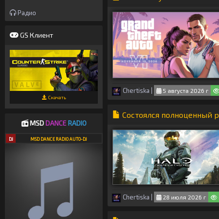
Радио
GS Клиент
Chertiska
|
5 августа 2026 г
Скачать
Состоялся полноценный ре
MSD
DANCE
RADIO
DJ
MSD DANCE RADIO AUTO-DJ
Chertiska
|
28 июля 2026 г