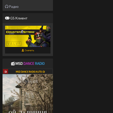
Радио
GS Клиент
Скачать
MSD
DANCE
RADIO
DJ
MSD DANCE RADIO AUTO-DJ