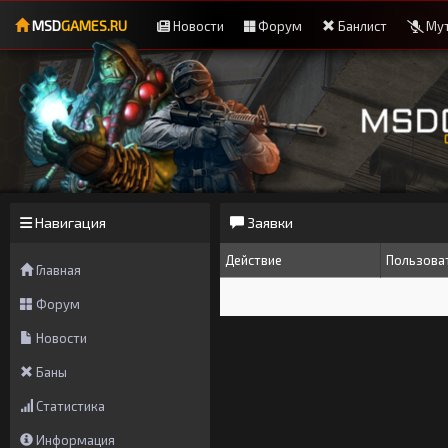
MSD
GAMES.RU
Новости
Форум
Банлист
Мут
Навигация
Заявки
Действие
Пользова
Главная
Форум
Новости
Баны
Статистика
Информация