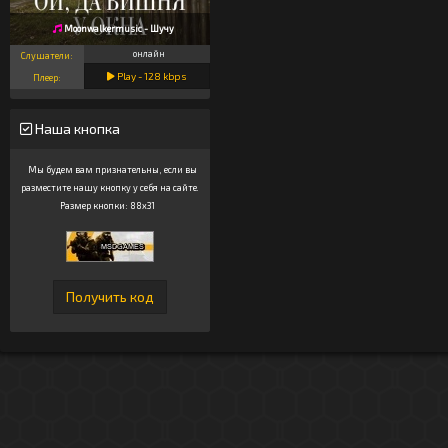
Moonwalkermusic - Шучу
онлайн
Слушатели:
Play -
128
kbps
Плеер:
Наша кнопка
Мы будем вам признательны, если вы
разместите нашу кнопку у себя на сайте.
Размер кнопки: 88x31