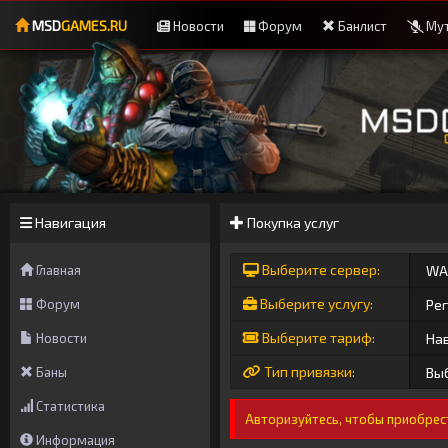
MSD
GAMES.RU
Новости
Форум
Банлист
Мут
Навигация
Покупка услуг
Выберите сервер:
Главная
Выберите услугу:
Форум
Выберите тариф:
Новости
Тип привязки:
Баны
Статистика
Авторизуйтесь, чтобы приобрес
Информация