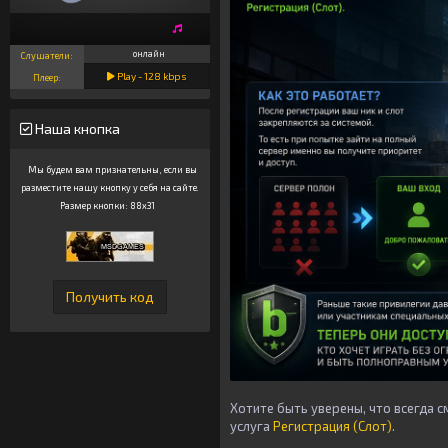
онлайн
Слушатели:
Play -
128
kbps
Плеер:
Наша кнопка
Мы будем вам признательны, если вы
разместите нашу кнопку у себя на сайте.
Размер кнопки: 88x31
Хотите быть уверены, что всегда 
услуга
Регистрация (Слот)
.