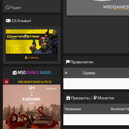
Радио
GS Клиент
Скачать
Привилегии
MSD
DANCE
RADIO
#
Сервер
DJ
MSD DANCE RADIO AUTO-DJ
Презенты /
Монетки
Название
Количест