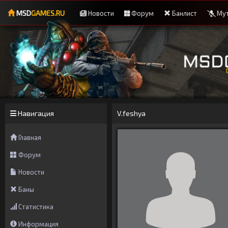
MSD
GAMES.RU
Новости
Форум
Банлист
Мут
Навигация
V.feshya
Главная
Форум
Новости
Баны
Статистика
Информация