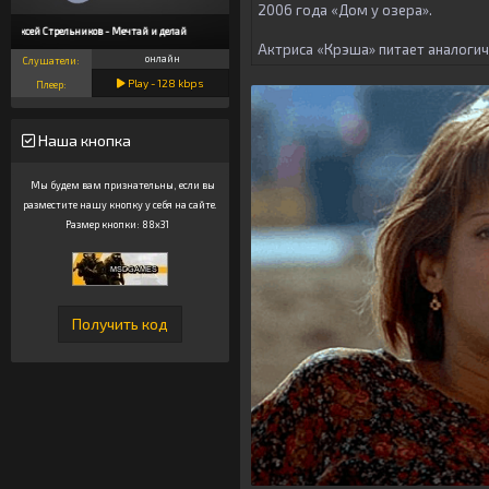
2006 года «Дом у озера».
Алексей Стрельников - Мечтай и делай
Актриса «Крэша» питает аналогичн
онлайн
Слушатели:
Play -
128
kbps
Плеер:
Наша кнопка
Мы будем вам признательны, если вы
разместите нашу кнопку у себя на сайте.
Размер кнопки: 88x31