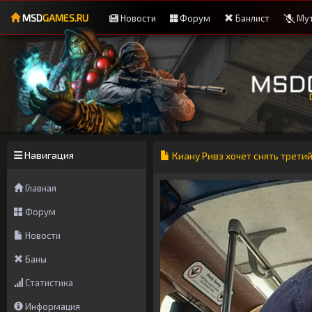
MSD
GAMES.RU
Новости
Форум
Банлист
Мут
Навигация
Киану Ривз хочет снять трети
Главная
Форум
Новости
Баны
Статистика
Информация