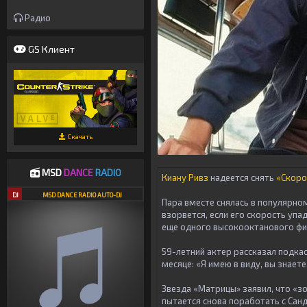
Радио
GS Клиент
Скачать
MSD
DANCE
RADIO
Киану Ривз
надеется снять
«Скоро
DJ
MSD DANCE RADIO AUTO-DJ
Пара вместе снялась в популярно
взорвется, если его скорость упад
еще одного высокооктанового фи
59-летний актер рассказал подка
месяце: «Я имею в виду, вы знаете
Звезда «Матрицы» заявил, что «зо
пытается снова поработать с Санд