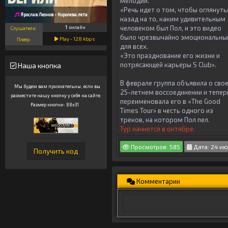
мелодии.
«Речь идет о том, чтобы оглянуть
Ярослав Леонов - Королева лета
назад на то, каким удивительным
человеком был Пол, и это видео
1
онлайн
Слушатели:
было чрезвычайно эмоциональн
Play -
128
kbps
Плеер:
для всех.
«Это празднование его жизни и
потрясающей карьеры S Club».
Наша кнопка
В феврале группа объявила о сво
Мы будем вам признательны, если вы
25-летнем воссоединении и тепер
разместите нашу кнопку у себя на сайте.
переименовала его в «The Good
Размер кнопки: 88x31
Times Tour» в честь одного из
треков, на котором Пол пел.
Тур начнется в октябре.
Просмотров: 585
Дата: 24 ию
Комментарии