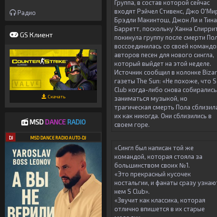
Группа, в состав которой сейчас
входят Рэйчел Стивенс, Джо О'Ми
Радио
Брэдли Макинтош, Джон Ли и Тина
Барретт, поскольку Ханна Спирри
GS Клиент
покинула группу после смерти Пол
воссоединилась со своей командо
авторов песен для нового сингла,
который выйдет на этой неделе.
Источник сообщил в колонке Bizar
газеты The Sun: «Не похоже, что S
Club когда-либо снова собирались
Скачать
заниматься музыкой, но
трагическая смерть Пола сблизил
их как никогда. Они сблизились в
MSD
DANCE
RADIO
своем горе.
DJ
MSD DANCE RADIO AUTO-DJ
«Сингл был написан той же
командой, которая стояла за
большинством своих №1.
«Это прекрасный кусочек
ностальгии, и фанаты сразу узнаю
нем S Club».
«Звучит как классика, которая
отлично впишется в их старые