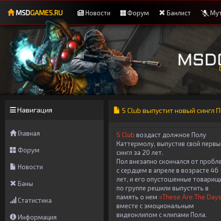
MSD
GAMES.RU
Новости
Форум
Банлист
Мут
Навигация
S Club выпустит новый сингл 
Главная
S Club
воздаст должное Полу
Каттермолу, выпустив свой первы
Форум
сингл за 20 лет.
Пол внезапно скончался от пробл
Новости
с сердцем в апреле в возрасте 46
лет, и его опустошенные товарищ
Баны
по группе решили выпустить в
память о нем
«These Are The Day
Статистика
вместе с эмоциональным
видеоклипом с клипами Пола.
Информация