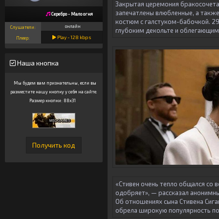
Закрытая церемония бракосочетан
запечатлены влюбленные, а также 
Серебро - Мало огня
костюм с галстуком-бабочкой. 29
онлайн
Слушатели:
глубоким декольте и облегающим
Play -
128
kbps
Плеер:
Наша кнопка
Мы будем вам признательны, если вы
разместите нашу кнопку у себя на сайте.
Размер кнопки: 88x31
«Стивен очень тепло общался со в
одобряет», — рассказал анонимн
Об отношениях сына Стивена Сига
обрела широкую популярность посл