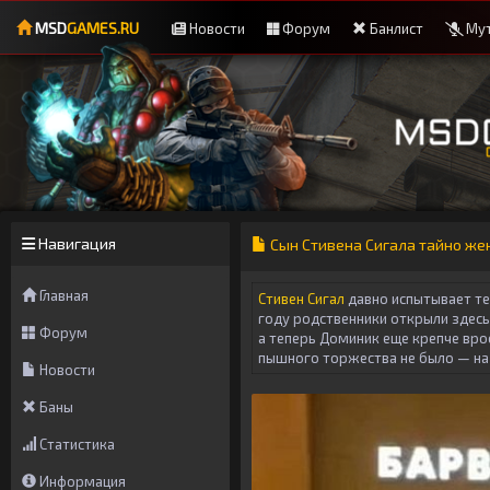
MSD
GAMES.RU
Новости
Форум
Банлист
Мут
Навигация
Сын Стивена Сигала тайно же
Главная
Стивен Сигал
давно испытывает теп
году родственники открыли здесь
Форум
а теперь Доминик еще крепче вро
пышного торжества не было — на
Новости
Баны
Статистика
Информация