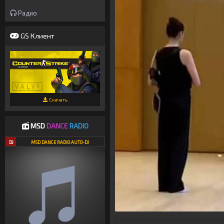
Радио
GS Клиент
Скачать
MSD
DANCE
RADIO
DJ
MSD DANCE RADIO AUTO-DJ