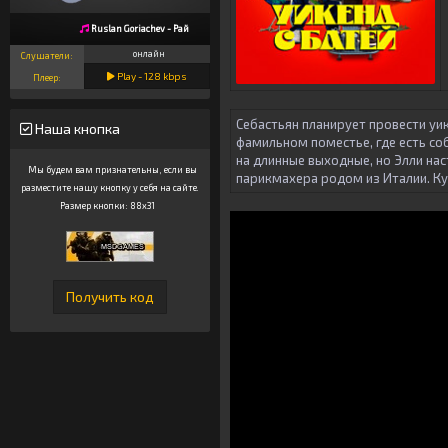
Ruslan Goriachev - Рай
онлайн
Слушатели:
Play -
128
kbps
Плеер:
Себастьян планирует провести уи
Наша кнопка
фамильном поместье, где есть соб
на длинные выходные, но Элли нас
Мы будем вам признательны, если вы
парикмахера родом из Италии. Ку
разместите нашу кнопку у себя на сайте.
Размер кнопки: 88x31