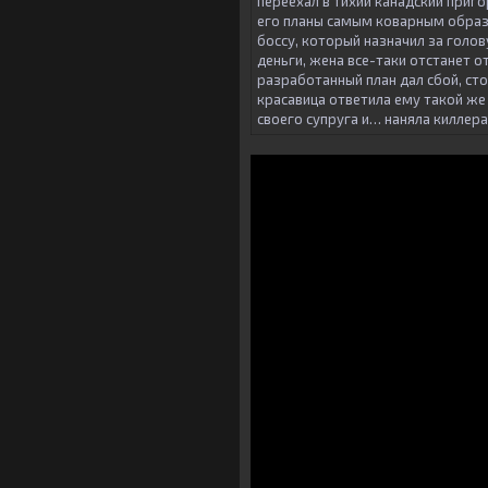
переехал в тихий канадский приг
его планы самым коварным образ
боссу, который назначил за голо
деньги, жена все-таки отстанет о
разработанный план дал сбой, сто
красавица ответила ему такой же
своего супруга и… наняла киллера