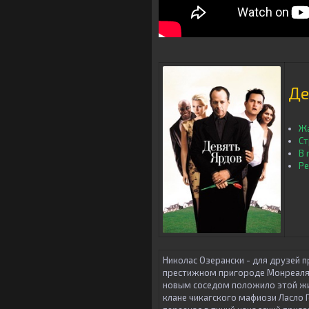
Де
Жа
Ст
В 
Ре
Николас Озерански - для друзей 
престижном пригороде Монреаля и
новым соседом положило этой жи
клане чикагского мафиози Ласло 