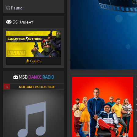
Радио
GS Клиент
Скачать
MSD
DANCE
RADIO
DJ
MSD DANCE RADIO AUTO-DJ