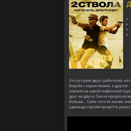
Д
Это история двух грабителей, кото
борьбе с наркотиками, а другой 
совпали на одной мафиозной гру
друг на друга. Они не предполага
больше… Сами того не желая, они
однажды героям придется украсть