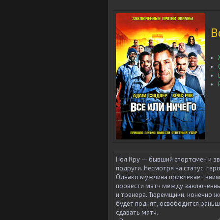
В
Пол Кру — бывший спортсмен и з
подруги. Несмотря на статус, гер
Однако мужчина привлекает вним
провести матч между заключенным
и тренера. Тюремщики, конечно ж
будет поднят, освободится раньш
сдавать матч.