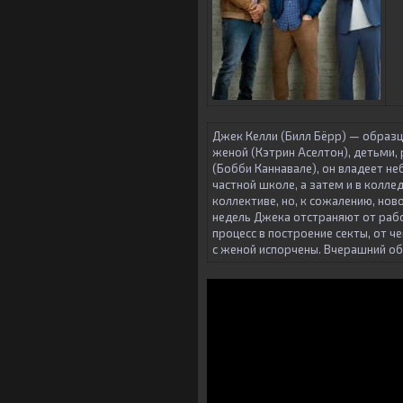
Джек Келли (Билл Бёрр) — образц
женой (Кэтрин Аселтон), детьми,
(Бобби Каннавале), он владеет н
частной школе, а затем и в колл
коллективе, но, к сожалению, но
недель Джека отстраняют от раб
процесс в построение секты, от ч
с женой испорчены. Вчерашний о