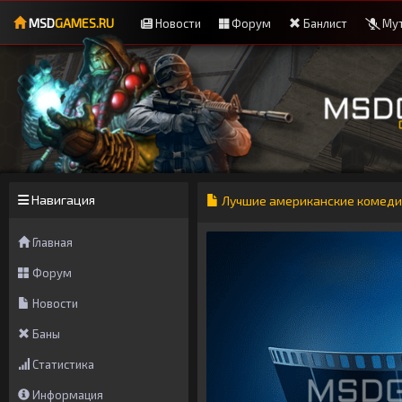
MSD
GAMES.RU
Новости
Форум
Банлист
Мут
Навигация
Лучшие американские комед
Главная
Форум
Новости
Баны
Статистика
Информация