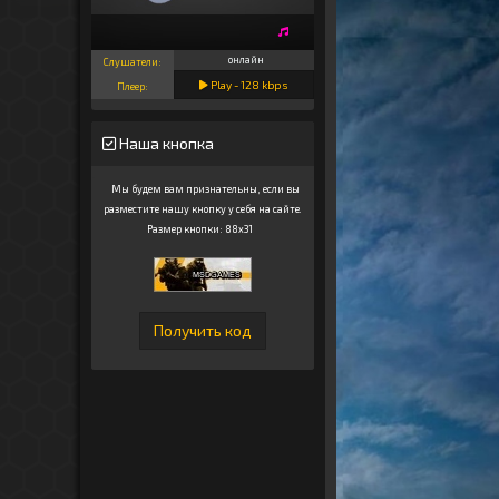
онлайн
Слушатели:
Play -
128
kbps
Плеер:
Наша кнопка
Мы будем вам признательны, если вы
разместите нашу кнопку у себя на сайте.
Размер кнопки: 88x31