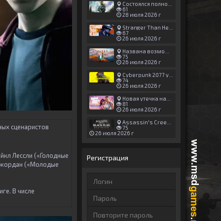
Состоялся полноценный релиз Halo: Campaign Evolved
61
28 июля 2026 г
Stranger Than Heaven получила новый трейлер с акцентом на жестокие драки
67
26 июля 2026 г
Названа возможная дата выхода God of War: Laufey — 16 февраля 2027 года
75
26 июля 2026 г
Cyberpunk 2077 установила новый рекорд: 1,5 млрд загрузок модов, в топе — контент 18+
74
26 июля 2026 г
Новая утечка намекает на выход третьего трейлера GTA 6 уже 7 августа
81
26 июля 2026 г
Assassin's Creed Black Flag Resynced может позаимствовать систему испытаний у Mirage
ьных сценаристов
75
26 июля 2026 г
йкл Лессли («Голодные
Регистрация
 Джордан («Молодые
ге. В числе