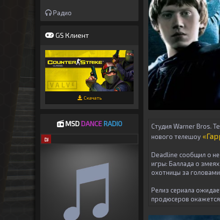
Радио
GS Клиент
Скачать
MSD
DANCE
RADIO
Студия Warner Bros. T
«Гар
нового телешоу
DJ
Deadline сообщил о н
игры: Баллада о змея
охотницы за головами»
Релиз сериала ожидает
продюсеров окажется 