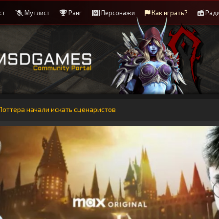
ст
Мутлист
Ранг
Персонажи
Как играть?
Рад
Поттера начали искать сценаристов