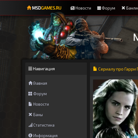
MSD
GAMES.RU
Новости
Форум
Банли
Навигация
Сериалу про Гарри 
Главная
Форум
Новости
Баны
Статистика
Информация