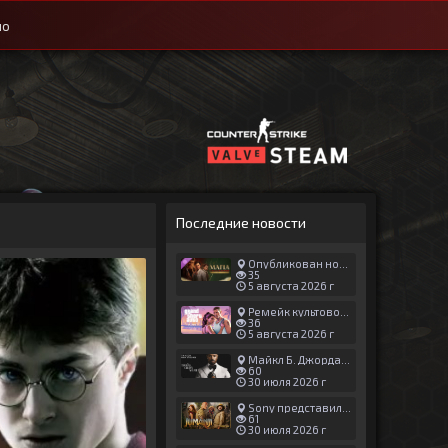
ио
Последние новости
Опубликован новый геймплей Man of Honor для Mafia: The Old Country
35
5 августа 2026 г
Ремейк культовой японской игры задержали ради выхода GTA 6
36
5 августа 2026 г
Майкл Б. Джордан сыграл главную роль в новой «Афере Томаса Крауна»
60
30 июля 2026 г
Sony представила трейлер новой части «Джуманджи»
61
30 июля 2026 г