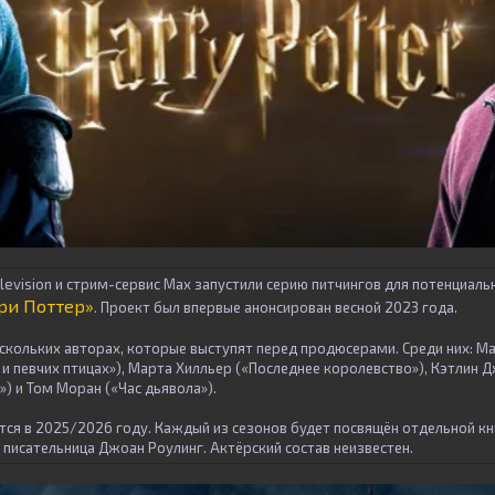
elevision и стрим-сервис Max запустили серию питчингов для потенциал
ри Поттер»
. Проект был впервые анонсирован весной 2023 года.
ескольких авторах, которые выступят перед продюсерами. Среди них: Ма
х и певчих птицах»), Марта Хилльер («Последнее королевство»), Кэтлин
) и Том Моран («Час дьявола»).
ся в 2025/2026 году. Каждый из сезонов будет посвящён отдельной кни
писательница Джоан Роулинг. Актёрский состав неизвестен.