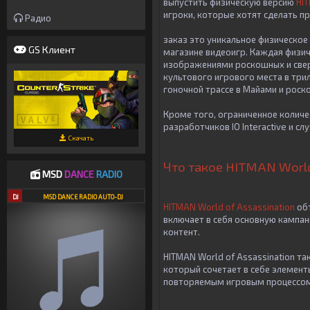
выпустить физическую версию
HIT
игроки, которые хотят сделать п
Радио
заказ это уникальное физическое
GS Клиент
магазине видеоигр. Каждая физич
изображениями роскошных и све
культового игрового места в три
гоночной трассе в Майами и роск
Кроме того, ограниченное количе
разработчиков IO Interactive и с
Скачать
Что такое HITMAN World
MSD
DANCE
RADIO
DJ
MSD DANCE RADIO AUTO-DJ
HITMAN World of Assassination
об
включает в себя основную кампан
контент.
HITMAN World of Assassination т
который сочетает в себе элемент
повторяемым игровым процессом