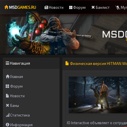
MSD
GAMES.RU
Новости
Форум
Банлист
Мут
Навигация
Физическая версия HITMAN Worl
Главная
Форум
Новости
Баны
Статистика
IO Interactive объявляет о сотру
Информация