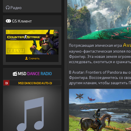
Радио
GS Клиент
Ava
Потрясающая эпическая игра
научно-фантастическая эпопея поз
Фронтир. Эта новая земля огромн
Скачать
исследовать, охотиться и сражать
В Avatar: Frontiers of Pandora в
MSD
DANCE
RADIO
Фронтира. Воссоединитесь со свои
другим кланам, чтобы защитить П
DJ
MSD DANCE RADIO AUTO-DJ