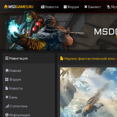
MSD
GAMES.RU
Новости
Форум
Банлист
Мут
Навигация
Научно-фантастический эпос «А
Главная
Форум
Новости
Баны
Статистика
Информация