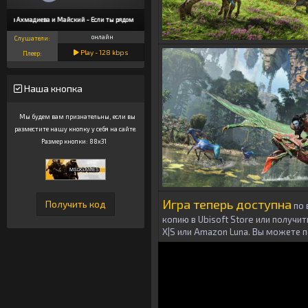
наз Ахмадиева и Майский - Если ты рядом
онлайн
Слушатели:
Play -
128
kbps
Плеер:
Наша кнопка
Мы будем вам признательны, если вы
разместите нашу кнопку у себя на сайте.
Размер кнопки: 88x31
Игра теперь доступна
по 
копию в Ubisoft Store или получить
X|S или Amazon Luna.
Вы можете п