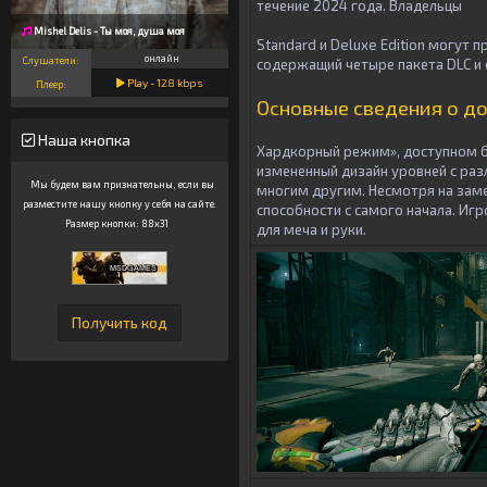
течение 2024 года. Владельцы
Mishel Delis - Ты моя, душа моя
Standard и Deluxe Edition могут п
онлайн
Слушатели:
содержащий четыре пакета DLC и 
Play -
128
kbps
Плеер:
Основные сведения о до
Наша кнопка
Хардкорный режим», доступном б
измененный дизайн уровней с ра
Мы будем вам признательны, если вы
многим другим. Несмотря на зам
разместите нашу кнопку у себя на сайте.
способности с самого начала. И
Размер кнопки: 88x31
для меча и руки.