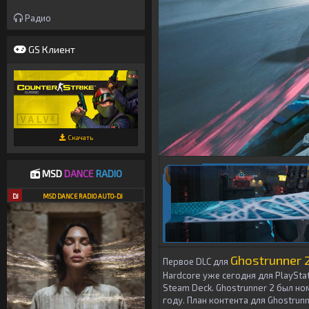
Радио
GS Клиент
Скачать
MSD
DANCE
RADIO
DJ
MSD DANCE RADIO AUTO-DJ
Ghostrunner 2
Первое DLC для
Hardcore уже сегодня для PlayStat
Steam Deck. Ghostrunner 2 был н
году. План контента для Ghostrun