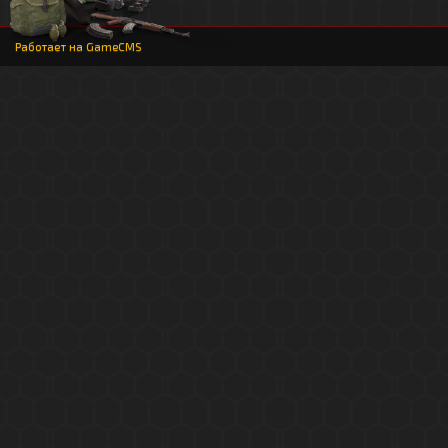
Работает на
GameCMS