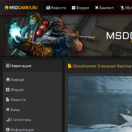
MSD
GAMES.RU
Новости
Форум
Банлист
Мут
Навигация
Ghostrunner 2 получит беспла
Главная
Форум
Новости
Баны
Статистика
Информация