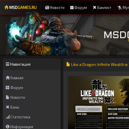
MSD
GAMES.RU
Новости
Форум
Банлист
Мут
Навигация
Like a Dragon: Infinite Wealth
Главная
Форум
Новости
Баны
Статистика
Информация