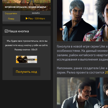
Электронное солнышко - Широко раздолье
онлайн
Слушатели:
Play -
128
kbps
Плеер:
Наша кнопка
Мы будем вам признательны, если вы
разместите нашу кнопку у себя на сайте.
Гонолула в новой игре серии Like
Размер кнопки: 88x31
особенностями. На данный момен
залами, район китайского кварта
исследования и выполнения задан
Напомним, ранее создатели Like a
серии. Релиз проекта состоится
2