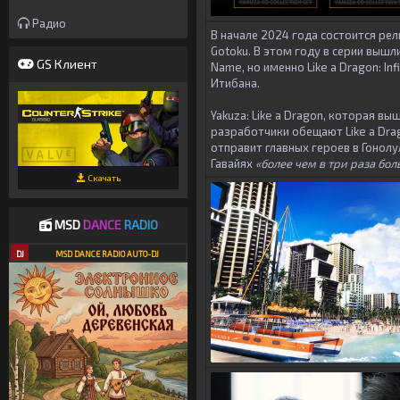
Радио
В начале 2024 года состоится ре
Gotoku. В этом году в серии вышли 
GS Клиент
Name, но именно Like a Dragon: I
Итибана.
Yakuza: Like a Dragon, которая в
разработчики обещают Like a Drag
отправит главных героев в Гонолул
Гавайях
«более чем в три раза бо
Скачать
MSD
DANCE
RADIO
DJ
MSD DANCE RADIO AUTO-DJ