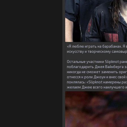
«Я люблю играть на барабанах. Я 
искусству и творческому самовыр
Остальные участники Slipknot ран
поблагодарить Джея Вайнберга за
никогда не сможет заменить ориг
отнесся к роли Джоуи и внес свой 
поклялась: «Slipknot намерены ра
желаем Джею всего наилучшего и 