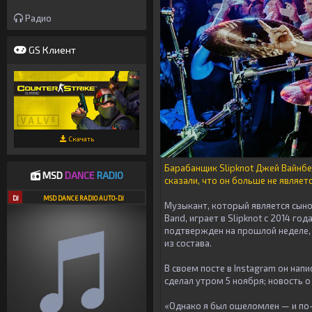
Радио
GS Клиент
Скачать
Барабанщик Slipknot Джей Вайнбе
MSD
DANCE
RADIO
сказали, что он больше не являет
DJ
MSD DANCE RADIO AUTO-DJ
Музыкант, который является сыно
Band, играет в Slipknot с 2014 г
подтвержден на прошлой неделе, 
из состава.
В своем посте в Instagram он нап
сделал утром 5 ноября; новость о
«Однако я был ошеломлен — и по