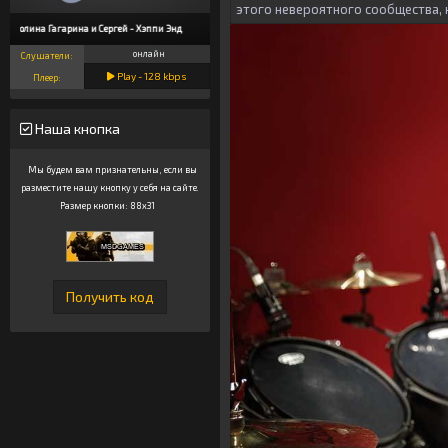
этого невероятного сообщества, 
Полина Гагарина и Сергей - Хэппи Энд
онлайн
Слушатели:
Play -
128
kbps
Плеер:
Наша кнопка
Мы будем вам признательны, если вы
разместите нашу кнопку у себя на сайте.
Размер кнопки: 88x31