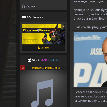
зловещего преступног
Радио
Дэвид и Крис Лонг буд
Сильвестр для Balboa
GS Клиент
Black Bear и Билл Блок 
Билл «очень рад» учас
Скачать
MSD
DANCE
RADIO
DJ
MSD DANCE RADIO AUTO-DJ
В своем заявлении он 
партнеров по Levon's 
на самом верху своего