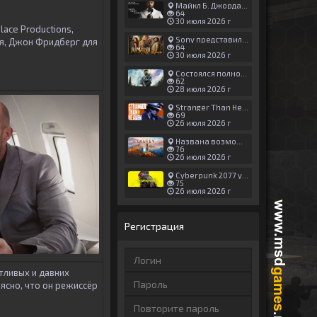
Майкл Б. Джордан сыграл главную роль в новой «Афере Томаса Крауна»
64
30 июля 2026 г
lace Productions,
Sony представила трейлер новой части «Джуманджи»
ия, Джон Фридберг для
64
30 июля 2026 г
Состоялся полноценный релиз Halo: Campaign Evolved
62
28 июля 2026 г
Stranger Than Heaven получила новый трейлер с акцентом на жестокие драки
69
26 июля 2026 г
Названа возможная дата выхода God of War: Laufey — 16 февраля 2027 года
76
26 июля 2026 г
Cyberpunk 2077 установила новый рекорд: 1,5 млрд загрузок модов, в топе — контент 18+
75
26 июля 2026 г
Регистрация
тливых и давних
 ясно, что он режиссёр