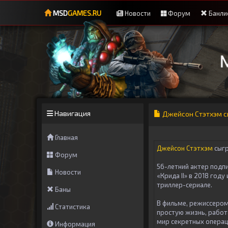
MSD
GAMES.RU
Новости
Форум
Банли
Навигация
Джейсон Стэтхэм с
Главная
Джейсон Стэтхэм
сыг
Форум
56-летний актер подп
Новости
«Крида II» в 2018 год
триллер-сериале.
Баны
В фильме, режиссером 
Статистика
простую жизнь, работ
мир секретных операци
Информация