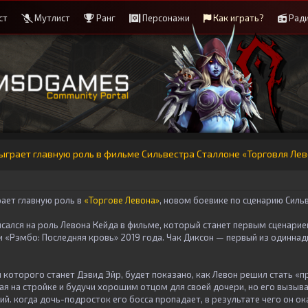
ст
Мутлист
Ранг
Персонажи
Как играть?
Рад
ыграет главную роль в фильме Сильвестра Сталлоне «Торговля Ле
рает главную роль в
«Торгове Левона»
, новом боевике по сценарию Силь
исался на роль Левона Кейда в фильме, который станет первым сценарие
у и «Рэмбо: Последняя кровь» 2019 года. Чак Диксон — первый из одинна
которого станет Дэвид Эйр, будет показано, как Левон решил стать «п
ая на стройке и будучи хорошим отцом для своей дочери, но его вызыв
й. когда дочь-подросток его босса пропадает, в результате чего он ок