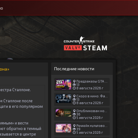
ио
Последние новости
вона»
Предзаказы GTA 6 идут отлично — релиз игры не перенесут
13
8 августа 2026 г
вестра Сталлоне.
Скоро в кино: Фантомас. Новый мир (2027)
13
м Сталлоне после
8 августа 2026 г
дцати в его популярном
Опубликован новый геймплей Man of Honor для Mafia: The Old Country
36
5 августа 2026 г
рямым» и вести
Ремейк культовой японской игры задержали ради выхода GTA 6
ают обратно в темный
39
5 августа 2026 г
азывается в центре