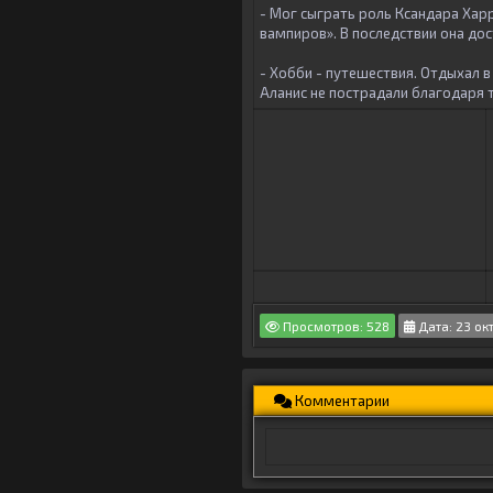
- Мог сыграть роль Ксандара Харр
вампиров». В последствии она до
- Хобби - путешествия. Отдыхал в
Аланис не пострадали благодаря 
Просмотров: 528
Дата: 23 ок
Комментарии