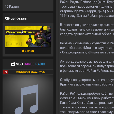
Райан Родни Рейнольдс (англ. Rya
торговца и карьеристки и Джима,
Радио
старших брата - Терри, Джефф и П
1994 году. Затем Райан продолжил
GS Клиент
В юности он уже задался целью с
благодаря чему он уверенными ш
создать привлекательный образ, 
Первыми фильмами с участием Рай
волшебство», «Молчи и служи: исто
Скачать
«Хладнокровие», «Жизнь во время в
Актер довольно быстро зашагал к
MSD
DANCE
RADIO
пользовался огромной популярнос
в фильме играет Райан Рейнольдс,
DJ
MSD DANCE RADIO AUTO-DJ
Особую популярность актер получ
Критики высоко оценили работу ак
Райан Рейнольдс пробует себя не
сюжетом. Одной из таких работ с
Ганнибала Кинга. Данная роль зам
только его смекалка, но и хороши
трансформировал свое тело: ему