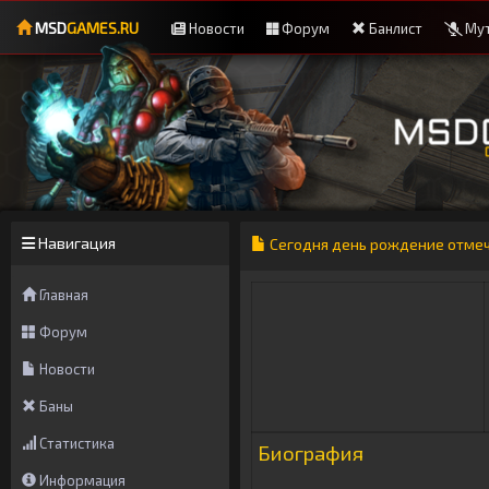
MSD
GAMES.RU
Новости
Форум
Банлист
Мут
Навигация
Сегодня день рождение отмеч
Главная
Форум
Новости
Баны
Статистика
Биография
Информация