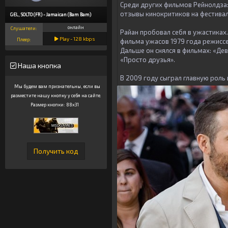
Среди других фильмов Рейнолдза:
отзывы кинокритиков на фестивал
HUGEL, SOLTO (FR) - Jamaican (Bam Bam)
онлайн
Слушатели:
Райан пробовал себя в ужастиках
Play -
128
kbps
Плеер:
фильма ужасов 1979 года режиссе
Дальше он снялся в фильмах: «Дев
«Просто друзья».
Наша кнопка
В 2009 году сыграл главную роль
Мы будем вам признательны, если вы
разместите нашу кнопку у себя на сайте.
Размер кнопки: 88x31