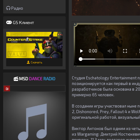
Радио
GS Клиент
Скачать
Студия Eschatology Entertainment
MSD
DANCE
RADIO
позиционируется как первый в инд
разработчиков была основана в 20
DJ
примерно 65 человек.
В создании игры участвовал ныне 
2, Dishonored, Prey, Fallout 4 и W
оригинальной работой, визуальный
Виктор Антонов был одним из четы
из Wargaming: Дмитрий Костюкевич
привлечь 11,3 млн долларов инвест