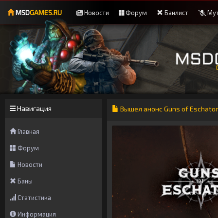
MSD
GAMES.RU
Новости
Форум
Банлист
Мут
Навигация
Вышел анонс Guns of Eschato
Главная
Форум
Новости
Баны
Статистика
Информация