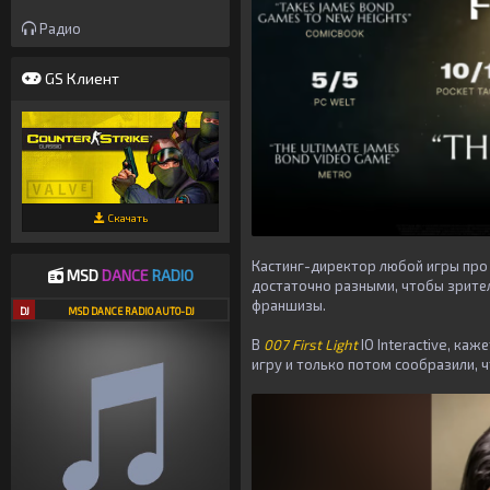
Радио
GS Клиент
Скачать
Кастинг-директор любой игры пр
MSD
DANCE
RADIO
достаточно разными, чтобы зрител
франшизы.
DJ
MSD DANCE RADIO AUTO-DJ
В
007 First Light
IO Interactive, ка
игру и только потом сообразили, ч