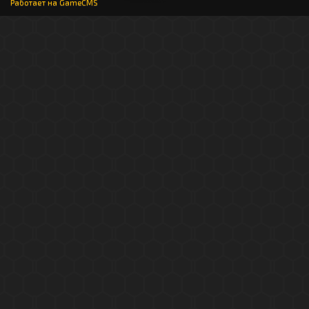
Работает на
GameCMS