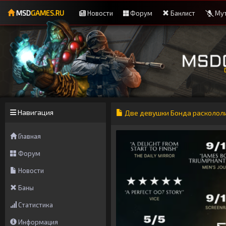
MSD
GAMES.RU
Новости
Форум
Банлист
Мут
Навигация
Две девушки Бонда раскололи 
Главная
Форум
Новости
Баны
Статистика
Информация