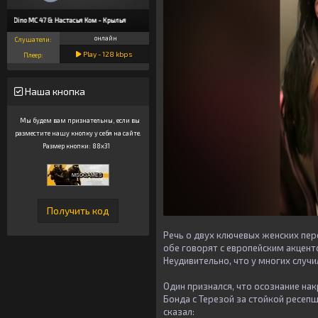
Dino MC 47 & Настасья Ком - Крылья
онлайн
Слушатели:
Play -
128
kbps
Плеер:
Наша кнопка
Мы будем вам признательны, если вы
разместите нашу кнопку у себя на сайте.
Размер кнопки: 88x31
Речь о двух ключевых женских пе
обе говорят с европейским акценто
Неудивительно, что у многих случ
Один признался, что осознание нак
Бонда с Терезой за стойкой ресеп
сказал: