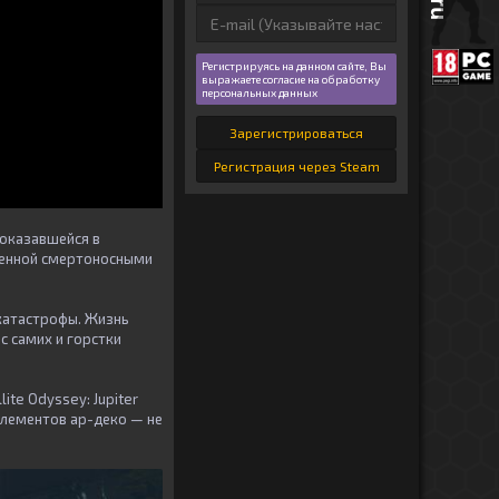
Регистрируясь на данном сайте, Вы
выражаете согласие на обработку
персональных данных
Зарегистрироваться
Регистрация через Steam
 оказавшейся в
аченной смертоносными
 катастрофы. Жизнь
с самих и горстки
ite Odyssey: Jupiter
 элементов ар-деко — не