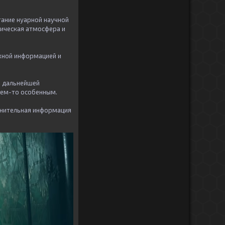
тание нуарной научной
тическая атмосфера и
жной информацией и
ри дальнейшей
чем-то особенным.
нительная информация