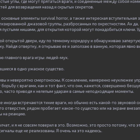
стые углы, где могут прятаться враги, и соединенные между собой ком
ей для возвращения назад и скрытых секретов.
 основные элементы survival horror, а также интересная вступительная
тизированной джазовой группы, разбросанных по окрестностям. Ах да, 
я пустыми нишами, для открытия которой могут понадобиться ключи. У
ной открытой двери, иду по темному коридору и обнаруживаю запертую
. Найдя отвертку, я открываю ее и заползаю в ванную, которая явно в
ю главного врага игры: людей-мух.
ившиеся в одно ужасное существо.
ивы и невероятно смертоносны. К сожалению, намеренно неуклюжее уп
 борьбу с врагами, как и тот факт, что они, кажется, совершенно бесш
о, часто приводя к нелепым ударам в самые неподходящие моменты.
ce иногда встречаются тихие враги, но обычно есть какой-то звуковой с
о отверстия, рядом пробегает какое-то существо или на экране внезап
ы на реакцию.
лчат, и я не совсем поверил в это. Возможно, это просто потому, что э
игналы еще не реализованы. Я очень на это надеюсь.