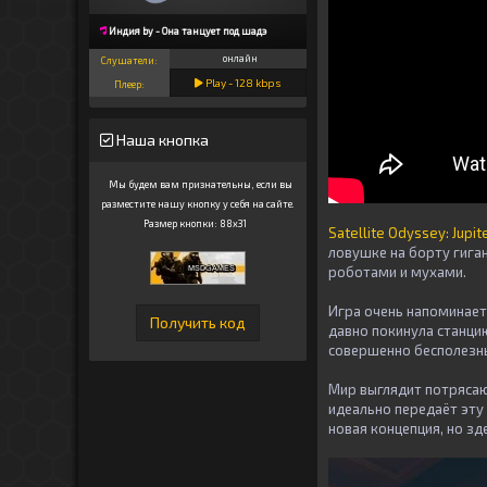
Индия by - Она танцует под шадэ
онлайн
Слушатели:
Play -
128
kbps
Плеер:
Наша кнопка
Мы будем вам признательны, если вы
разместите нашу кнопку у себя на сайте.
Размер кнопки: 88x31
Satellite Odyssey: Jupit
ловушке на борту гига
роботами и мухами.
Игра очень напоминает 
давно покинула станцию
совершенно бесполезн
Мир выглядит потрясающ
идеально передаёт эту 
новая концепция, но з