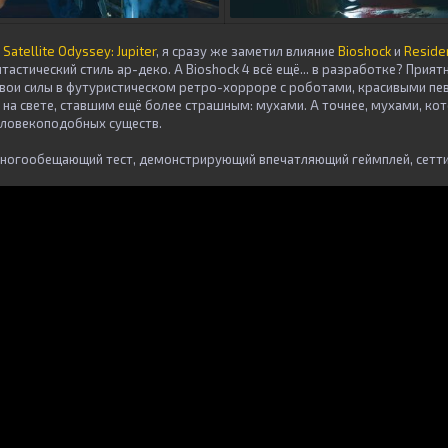
р
Satellite Odyssey: Jupiter
, я сразу же заметил влияние
Bioshock
и
Residen
астический стиль ар-деко. А Bioshock 4 всё ещё... в разработке? Приятн
вои силы в футуристическом ретро-хорроре с роботами, красивыми пе
а свете, ставшим ещё более страшным: мухами. А точнее, мухами, ко
еловекоподобных существ.
многообещающий тест, демонстрирующий впечатляющий геймплей, сетти