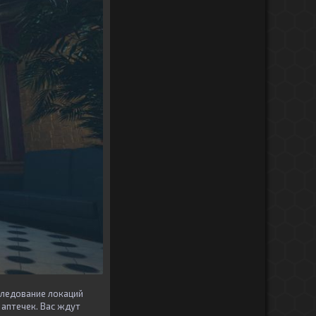
следование локаций
 аптечек. Вас ждут