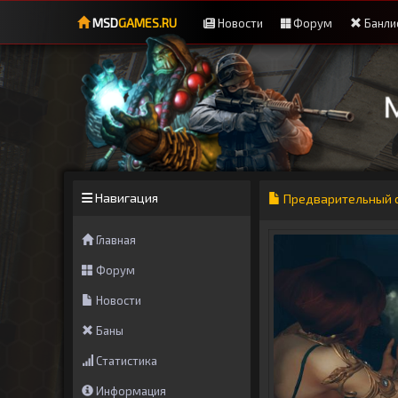
MSD
GAMES.RU
Новости
Форум
Банли
Навигация
Предварительный обз
Главная
Форум
Новости
Баны
Статистика
Информация