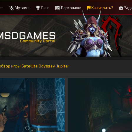
ст
Мутлист
Ранг
Персонажи
Как играть?
Рад
ор игры Satellite Odyssey: Jupiter