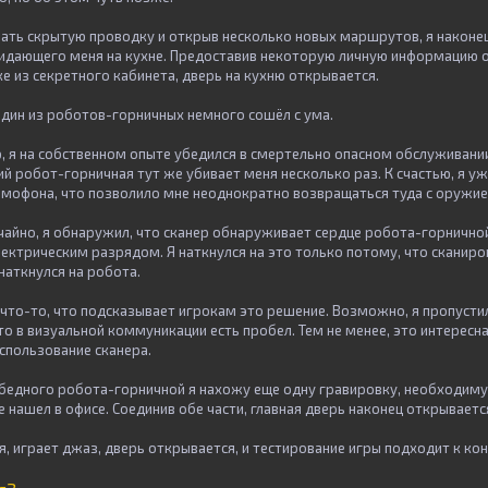
ть скрытую проводку и открыв несколько новых маршрутов, я наконе
дающего меня на кухне. Предоставив некоторую личную информацию о 
ке из секретного кабинета, дверь на кухню открывается.
один из роботов-горничных немного сошёл с ума.
, я на собственном опыте убедился в смертельно опасном обслуживани
й робот-горничная тут же убивает меня несколько раз. К счастью, я у
ммофона, что позволило мне неоднократно возвращаться туда с оружие
чайно, я обнаружил, что сканер обнаруживает сердце робота-горнично
лектрическим разрядом. Я наткнулся на это только потому, что сканир
наткнулся на робота.
 что-то, что подсказывает игрокам это решение. Возможно, я пропустил
то в визуальной коммуникации есть пробел. Тем не менее, это интересн
спользование сканера.
 бедного робота-горничной я нахожу еще одну гравировку, необходиму
е нашел в офисе. Соединив обе части, главная дверь наконец открываетс
, играет джаз, дверь открывается, и тестирование игры подходит к кон