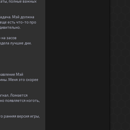
наты, полные важных
 задача. Мэй должна
еще есть что-то про
дивительно.
 на засов
идела лучшие дни.
равление Мэй
умны. Меня это скорее
игнал. Ломается
но появляется коготь,
то ранняя версия игры,