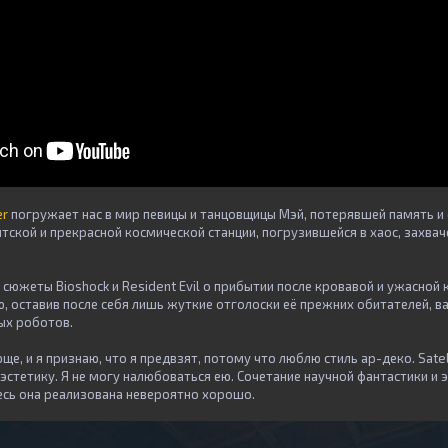
er
погружает нас в мир певицы и танцовщицы Мэй, потерявшей память и
нтской и прекрасной космической станции, погрузившейся в хаос, захв
сюжеты Bioshock и Resident Evil о прибытии после кровавой и ужасной
, оставив после себя лишь жуткие отголоски её прежних обитателей, ва
ых роботов.
е, и я признаю, что я предвзят, потому что люблю стиль ар-деко. Satell
эстетику. Я не могу налюбоваться ею. Сочетание научной фантастики и
десь она реализована невероятно хорошо.