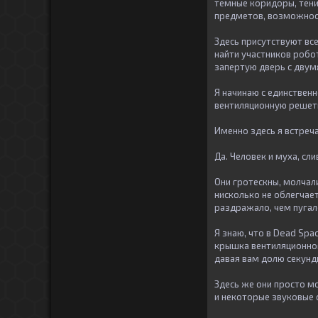
темные коридоры, тени
предметов, возможност
Здесь присутствуют все
найти участников робо
запертую дверь с двум
Я начинаю с единствен
вентиляционную решетку
Именно здесь я встреча
Да. Человек и муха, сл
Они гротескны, молчал
нисколько не облегчает
раздражало, чем пугал
Я знаю, что в Dead Spa
крышка вентиляционног
давая вам долю секунд
Здесь же они просто мо
и некоторые звуковые с