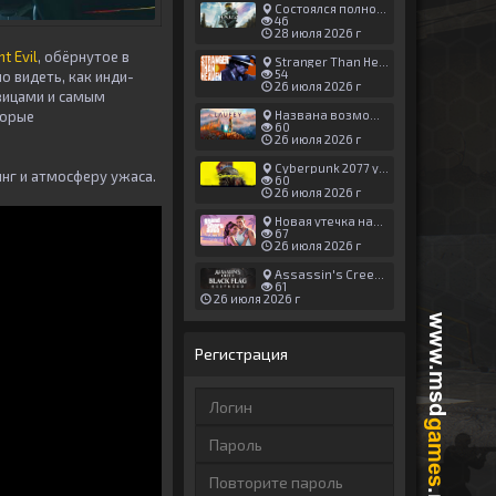
Состоялся полноценный релиз Halo: Campaign Evolved
46
28 июля 2026 г
t Evil
, обёрнутое в
Stranger Than Heaven получила новый трейлер с акцентом на жестокие драки
54
о видеть, как инди-
26 июля 2026 г
вицами и самым
торые
Названа возможная дата выхода God of War: Laufey — 16 февраля 2027 года
60
26 июля 2026 г
Cyberpunk 2077 установила новый рекорд: 1,5 млрд загрузок модов, в топе — контент 18+
нг и атмосферу ужаса.
60
26 июля 2026 г
Новая утечка намекает на выход третьего трейлера GTA 6 уже 7 августа
67
26 июля 2026 г
Assassin's Creed Black Flag Resynced может позаимствовать систему испытаний у Mirage
61
26 июля 2026 г
Регистрация