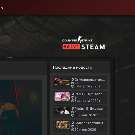
ио
Последние новости
Опубликован новый геймплей Man of Honor для Mafia: The Old Country
21
5 августа 2026 г
Ремейк культовой японской игры задержали ради выхода GTA 6
24
5 августа 2026 г
Майкл Б. Джордан сыграл главную роль в новой «Афере Томаса Крауна»
50
30 июля 2026 г
Sony представила трейлер новой части «Джуманджи»
51
30 июля 2026 г