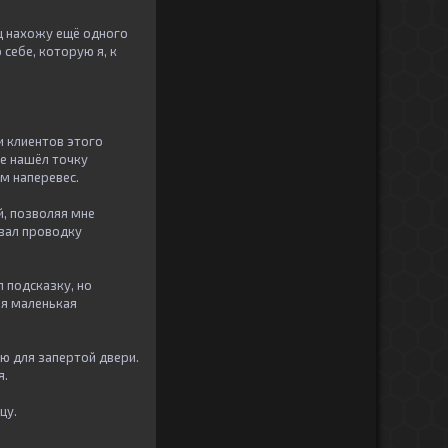
ц нахожу ещё одного
себе, которую я, к
и клиентов этого
же нашёл точку
м наперевес.
й, позволяя мне
овал проводку
 подсказку, но
ая маленькая
ю для запертой двери.
я.
цу.