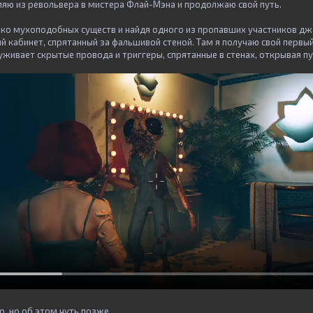
еляю из револьвера в мистера Флай-Мэна и продолжаю свой путь.
ко мухоподобных существ и найдя одного из пропавших участников дж
 кабинет, спрятанный за фальшивой стеной. Там я получаю свой первы
живает скрытые провода и триггеры, спрятанные в стенах, открывая пу
о, но об этом чуть позже.