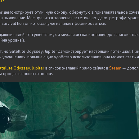
я?
iter демонстрирует отличную основу, обернутую в привлекательное соче
на выживание. Мне нравится зловещая эстетика ар-деко, ретрофутурис
 survival horror, которая уже начинает формироваться.
ающих идей, от существ-мух и механики сканирования до записок с ва
йна уровней.
т, но Satellite Odyssey: Jupiter демонстрирует настоящий потенциал. П
х улучшениях, повышающих удобство использования, она может стать 
atellite Odyssey: Jupiter
в список желаний прямо сейчас в
Steam
— допол
м процессе появится позже.