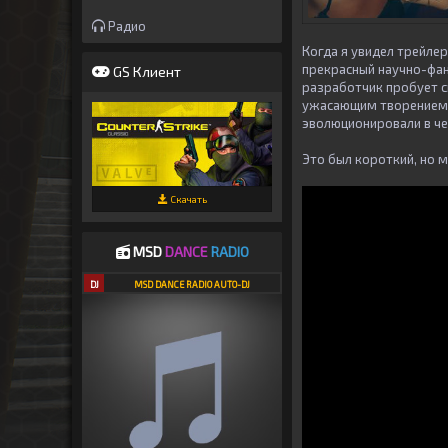
Радио
Когда я увидел трейле
прекрасный научно-фант
GS Клиент
разработчик пробует с
ужасающим творением н
эволюционировали в ч
Это был короткий, но 
Скачать
MSD
DANCE
RADIO
DJ
MSD DANCE RADIO AUTO-DJ