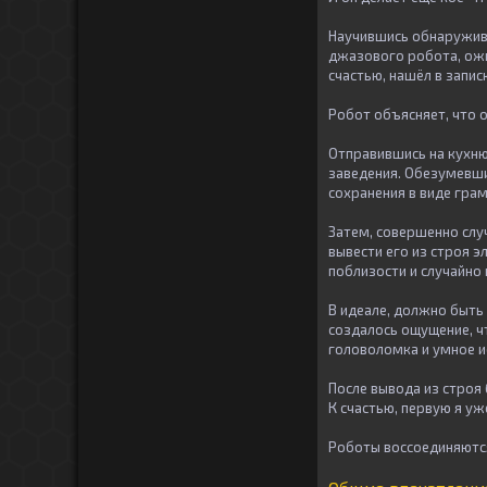
Научившись обнаружива
джазового робота, ожи
счастью, нашёл в запис
Робот объясняет, что 
Отправившись на кухню
заведения. Обезумевши
сохранения в виде гра
Затем, совершенно слу
вывести его из строя э
поблизости и случайно 
В идеале, должно быть
создалось ощущение, ч
головоломка и умное и
После вывода из строя
К счастью, первую я уж
Роботы воссоединяются