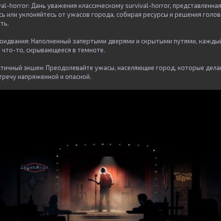
val-horror: Дань уважения классическому survival-horror, представленна
сь или уклоняйтесь от ужасов города, собирая ресурсы и решения голо
ть.
роидвания: Наполненный запертыми дверями и скрытыми путями, каждый
и что-то, скрывающееся в темноте.
стичный экшен: Преодолевайте ужасы, населяющие город, которые дел
речу напряженной и опасной.