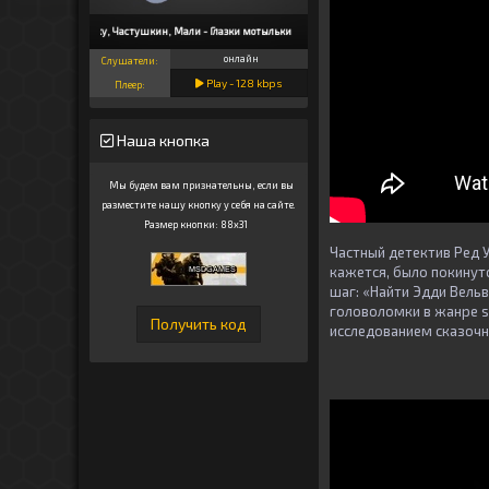
DJ Fanky, Частушкин, Мали - Глазки мотыльки
онлайн
Слушатели:
Play -
128
kbps
Плеер:
Наша кнопка
Мы будем вам признательны, если вы
разместите нашу кнопку у себя на сайте.
Размер кнопки: 88x31
Частный детектив Ред 
кажется, было покинут
шаг: «Найти Эдди Вельв
головоломки в жанре s
исследованием сказочн