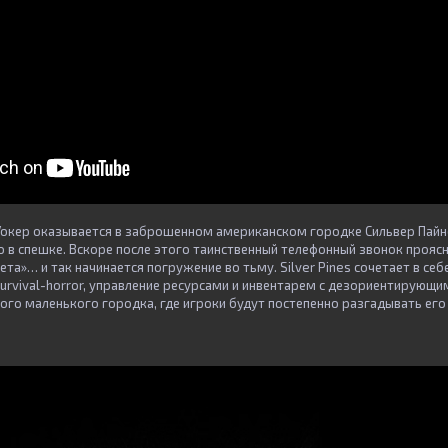
Уокер оказывается в заброшенном американском городке Сильвер Пайнс
о в спешке. Вскоре после этого таинственный телефонный звонок прояс
ета»… и так начинается погружение во тьму. Silver Pines сочетает в себ
urvival-horror, управление ресурсами и инвентарем с дезориентирующ
ого маленького городка, где игроки будут постепенно разгадывать его