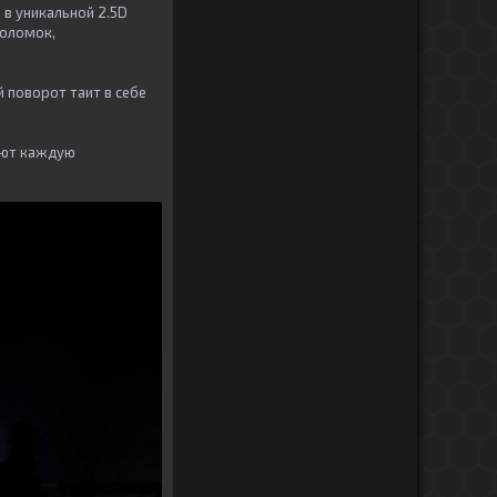
я в уникальной 2.5D
воломок,
 поворот таит в себе
ают каждую