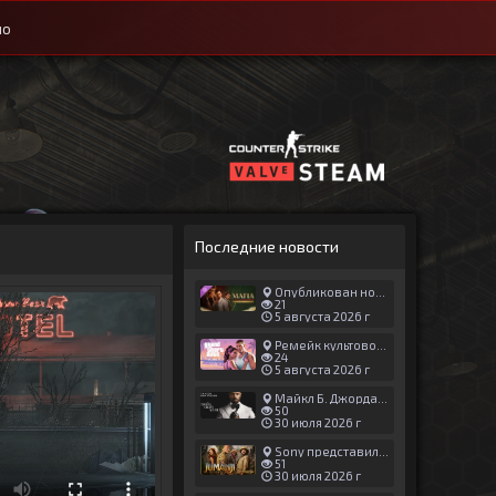
ио
Последние новости
Опубликован новый геймплей Man of Honor для Mafia: The Old Country
21
5 августа 2026 г
Ремейк культовой японской игры задержали ради выхода GTA 6
24
5 августа 2026 г
Майкл Б. Джордан сыграл главную роль в новой «Афере Томаса Крауна»
50
30 июля 2026 г
Sony представила трейлер новой части «Джуманджи»
51
30 июля 2026 г