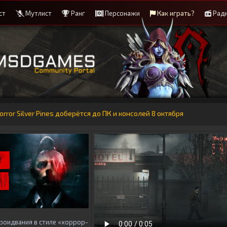
ст
Мутлист
Ранг
Персонажи
Как играть?
Рад
rror Silver Pines доберётся до ПК и консолей 8 октября
роидвания в стиле «хоррор-