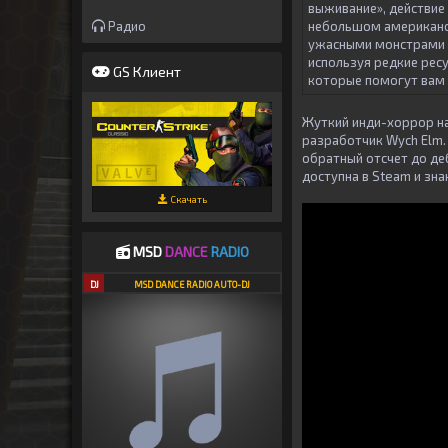
выживание», действие
Радио
небольшом американс
ужасными монстрами 
используя редкие ресу
GS Клиент
которые помогут вам
Жуткий инди-хоррор н
разработчик Wych Elm.
обратный отсчет до де
доступна в Steam и зн
Скачать
MSD
DANCE
RADIO
DJ
MSD DANCE RADIO AUTO-DJ