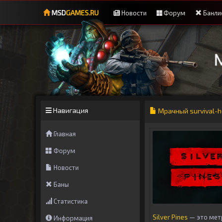
MSD
GAMES.RU
Новости
Форум
Банли
Навигация
Мрачный survival-ho
Главная
Форум
Новости
Баны
Статистика
Silver Pines
— это мет
Информация