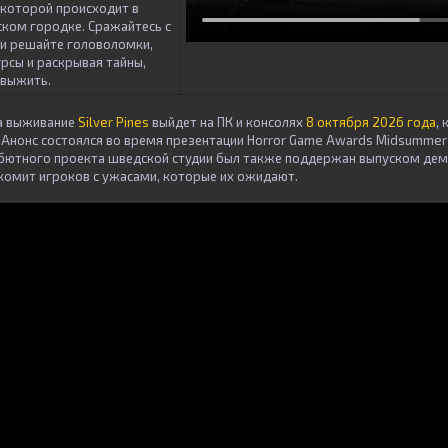
 которой происходит в
ком городке. Сражайтесь с
и решайте головоломки,
рсы и раскрывая тайны,
 выжить.
а выживание
Silver Pines
выйдет на ПК и консолях
8 октября 2026 года
,
 Анонс состоялся во время презентации Horror Game Awards Midsummer N
бютного проекта шведской студии был также поддержан выпуском дем
акомит игроков с ужасами, которые их ожидают.