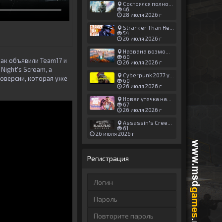
Состоялся полноценный релиз Halo: Campaign Evolved
46
28 июля 2026 г
Stranger Than Heaven получила новый трейлер с акцентом на жестокие драки
54
26 июля 2026 г
Названа возможная дата выхода God of War: Laufey — 16 февраля 2027 года
60
 как объявили Team17 и
26 июля 2026 г
ight's Scream, а
Cyberpunk 2077 установила новый рекорд: 1,5 млрд загрузок модов, в топе — контент 18+
оверсии, которая уже
60
26 июля 2026 г
Новая утечка намекает на выход третьего трейлера GTA 6 уже 7 августа
67
26 июля 2026 г
Assassin's Creed Black Flag Resynced может позаимствовать систему испытаний у Mirage
61
26 июля 2026 г
Регистрация