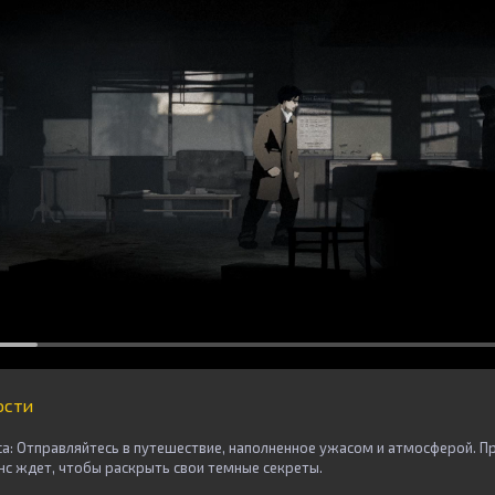
ости
а: Отправляйтесь в путешествие, наполненное ужасом и атмосферой. 
нс ждет, чтобы раскрыть свои темные секреты.