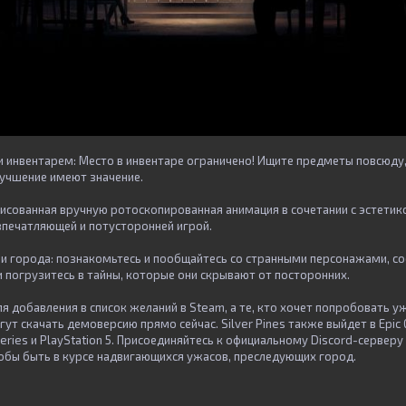
и инвентарем: Место в инвентаре ограничено! Ищите предметы повсюду,
лучшение имеют значение.
рисованная вручную ротоскопированная анимация в сочетании с эстетик
 впечатляющей и потусторонней игрой.
и города: познакомьтесь и пообщайтесь со странными персонажами, 
, и погрузитесь в тайны, которые они скрывают от посторонних.
для добавления в список желаний в Steam, а те, кто хочет попробовать 
гут скачать демоверсию прямо сейчас. Silver Pines также выйдет в Epic 
eries и PlayStation 5. Присоединяйтесь к официальному Discord-серверу 
тобы быть в курсе надвигающихся ужасов, преследующих город.