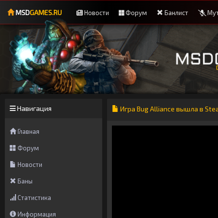
MSD
GAMES.RU
Новости
Форум
Банлист
Мут
Навигация
Игра Bug Alliance вышла в St
Главная
Форум
Новости
Баны
Статистика
Информация