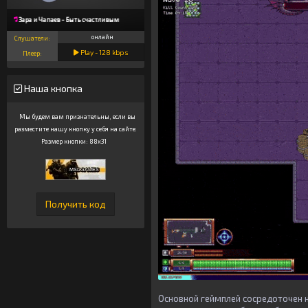
Зара и Чапаев - Быть счастливым
онлайн
Слушатели:
Play -
128
kbps
Плеер:
Наша кнопка
Мы будем вам признательны, если вы
разместите нашу кнопку у себя на сайте.
Размер кнопки: 88x31
Основной геймплей сосредоточен н