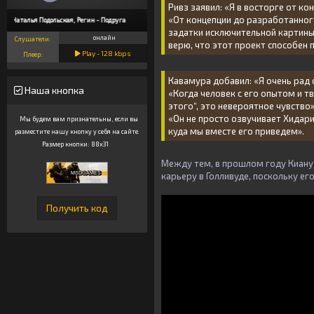
Ривз заявил: «Я в восторге от кон
«От концепции до разработанног
Наталья Подольская, Регин - Подруга
задатки исключительной картины 
онлайн
Слушатели:
верю, что этот проект способен 
Play -
128
kbps
Плеер:
Кавамура добавил: «Я очень рад 
Наша кнопка
«Когда человек с его опытом и т
этого“, это невероятное чувство»
«Он не просто озвучивает Хидари
Мы будем вам признательны, если вы
куда мы вместе его приведем».
разместите нашу кнопку у себя на сайте.
Размер кнопки: 88x31
Между тем, в прошлом году Киану 
карьеру в Голливуде, поскольку е