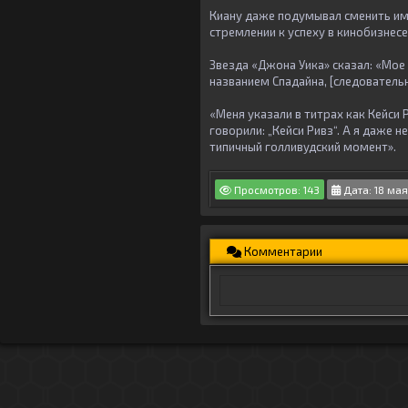
Киану даже подумывал сменить имя 
стремлении к успеху в кинобизнесе
Звезда «Джона Уика» сказал: «Мое 
названием Спадайна, [следовательн
«Меня указали в титрах как Кейси 
говорили: „Кейси Ривз“. А я даже н
типичный голливудский момент».
Просмотров: 143
Дата: 18 мая
Комментарии