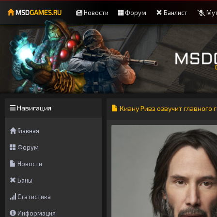
MSD
GAMES.RU
Новости
Форум
Банлист
Мут
Навигация
Киану Ривз озвучит главного 
Главная
Форум
Новости
Баны
Статистика
Информация