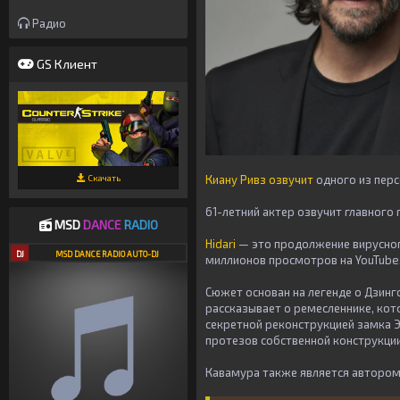
Радио
GS Клиент
Скачать
Киану Ривз озвучит
одного из пер
61-летний актер озвучит главног
MSD
DANCE
RADIO
Hidari
— это продолжение вирусног
DJ
MSD DANCE RADIO AUTO-DJ
миллионов просмотров на YouTube
Сюжет основан на легенде о Дзинг
рассказывает о ремесленнике, кото
секретной реконструкцией замка Э
протезов собственной конструкци
Кавамура также является автором