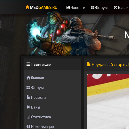
MSD
GAMES.RU
Новости
Форум
Банли
Навигация
Неудачный старт: 
Главная
Форум
Новости
Баны
Статистика
Информация