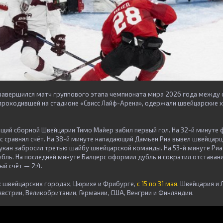
завершился матч группового этапа чемпионата мира 2026 года между
, проходившей на стадионе «Свисс Лайф-Арена», одержали швейцарские
ющий сборной Швейцарии Тимо Майер забил первый гол. На 32-й минуте
с сравнял счёт. На 38-й минуте нападающий Дамьен Риа вывел швейцарце
укан забросил третью шайбу швейцарской команды. На 53-й минуте Ри
бль. На последней минуте Балцерс оформил дубль и сократил отставани
й счёт — 2:4.
х швейцарских городах, Цюрихе и Фрибурге,
с 15 по 31 мая
. Швейцария и 
встрии, Великобритании, Германии, США, Венгрии и Финляндии.