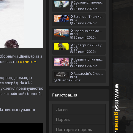
Состоялся полноценный релиз Halo: Campaign Evolved
46
28 июля 2026 г
Stranger Than Heaven получила новый трейлер с акцентом на жестокие драки
54
26 июля 2026 г
Названа возможная дата выхода God of War: Laufey — 16 февраля 2027 года
60
26 июля 2026 г
Cyberpunk 2077 установила новый рекорд: 1,5 млрд загрузок модов, в топе — контент 18+
60
26 июля 2026 г
 сборными Швейцарии и
Новая утечка намекает на выход третьего трейлера GTA 6 уже 7 августа
 хоккеисты
со счётом
67
26 июля 2026 г
Assassin's Creed Black Flag Resynced может позаимствовать систему испытаний у Mirage
61
 форвард команды
26 июля 2026 г
в вперёд. На 41-й
а укрепил преимущество
е латвийской сборной,
Регистрация
Латвия выступают в