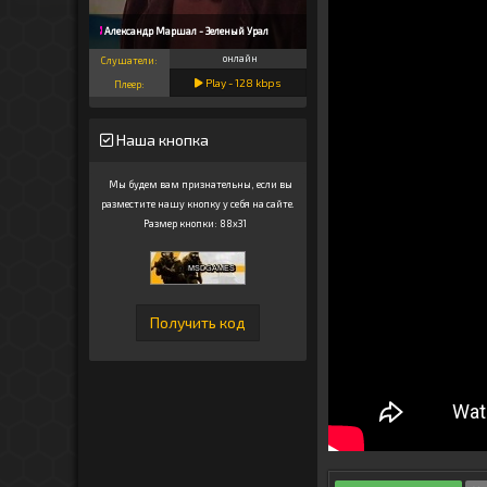
Александр Маршал - Зеленый Урал
онлайн
Слушатели:
Play -
128
kbps
Плеер:
Наша кнопка
Мы будем вам признательны, если вы
разместите нашу кнопку у себя на сайте.
Размер кнопки: 88x31