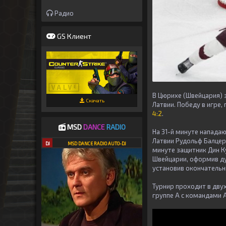
Радио
GS Клиент
В Цюрихе (Швейцария) 
Скачать
Латвии. Победу в игре
4:2
.
MSD
DANCE
RADIO
На 31-й минуте напада
Латвии Рудольф Балцер
DJ
MSD DANCE RADIO AUTO-DJ
минуте защитник Дин К
Швейцарии, оформив ду
установив окончательны
Турнир проходит в дву
группе А с командами А