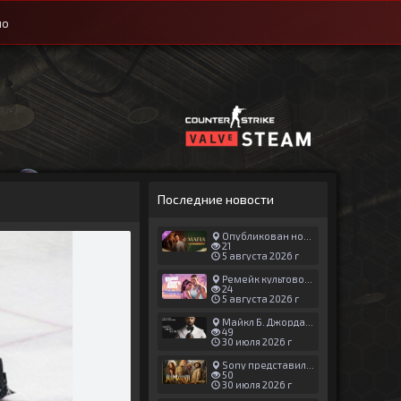
ио
Последние новости
Опубликован новый геймплей Man of Honor для Mafia: The Old Country
21
5 августа 2026 г
Ремейк культовой японской игры задержали ради выхода GTA 6
24
5 августа 2026 г
Майкл Б. Джордан сыграл главную роль в новой «Афере Томаса Крауна»
49
30 июля 2026 г
Sony представила трейлер новой части «Джуманджи»
50
30 июля 2026 г