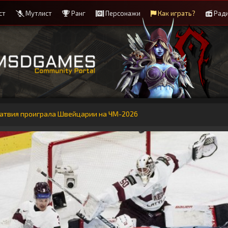
ст
Мутлист
Ранг
Персонажи
Как играть?
Рад
Латвия проиграла Швейцарии на ЧМ-2026