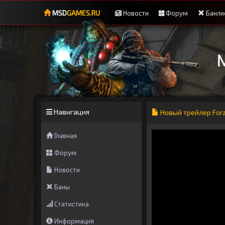
MSD
GAMES.RU
Новости
Форум
Банли
Навигация
Новый трейлер Forza
Главная
Форум
Новости
Баны
Статистика
Информация