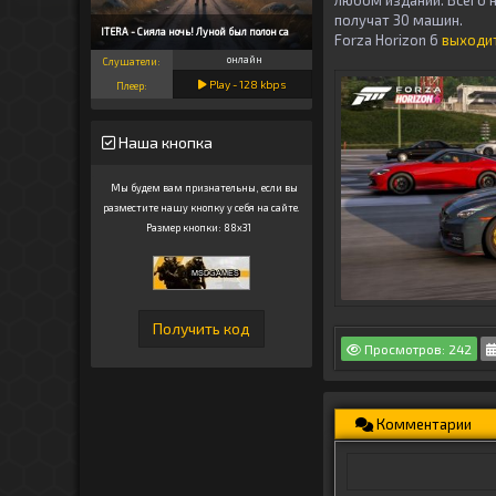
любом издании. Всего н
получат 30 машин.
TATITERA - Сияла ночь! Луной был полон са
Forza Horizon 6
выходит
онлайн
Слушатели:
Play -
128
kbps
Плеер:
Наша кнопка
Мы будем вам признательны, если вы
разместите нашу кнопку у себя на сайте.
Размер кнопки: 88x31
Просмотров: 242
Комментарии