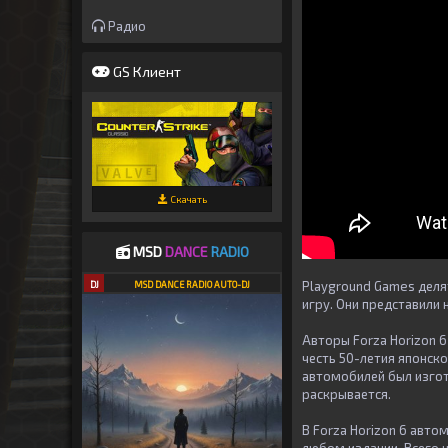
Радио
GS Клиент
Скачать
MSD
DANCE
RADIO
Playground Games деля
DJ
MSD DANCE RADIO AUTO-DJ
игру. Они представили 
Авторы Forza Horizon 6
честь 50-летия японско
автомобилей был изгот
раскрывается.
В Forza Horizon 6 авто