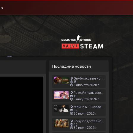
ио
Последние новости
Опубликован новый геймплей Man of Honor для Mafia: The Old Country
13
5 августа 2026 г
Ремейк культовой японской игры задержали ради выхода GTA 6
13
5 августа 2026 г
Майкл Б. Джордан сыграл главную роль в новой «Афере Томаса Крауна»
39
30 июля 2026 г
Sony представила трейлер новой части «Джуманджи»
40
30 июля 2026 г