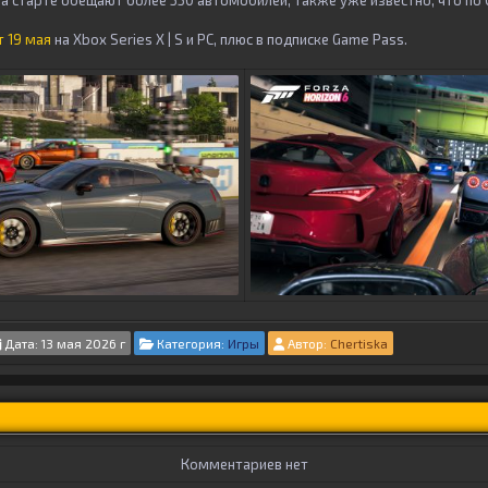
а старте обещают более 550 автомобилей, также уже известно, что по 
 19 мая
на Xbox Series X | S и PC, плюс в подписке Game Pass.
Дата: 13 мая 2026 г
Категория:
Игры
Автор:
Chertiska
Комментариев нет