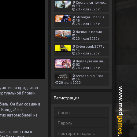
Состоялся полноценный релиз Halo: Campaign Evolved
39
28 июля 2026 г
Stranger Than Heaven получила новый трейлер с акцентом на жестокие драки
49
26 июля 2026 г
Названа возможная дата выхода God of War: Laufey — 16 февраля 2027 года
55
26 июля 2026 г
Cyberpunk 2077 установила новый рекорд: 1,5 млрд загрузок модов, в топе — контент 18+
54
26 июля 2026 г
Новая утечка намекает на выход третьего трейлера GTA 6 уже 7 августа
62
26 июля 2026 г
Assassin's Creed Black Flag Resynced может позаимствовать систему испытаний у Mirage
54
26 июля 2026 г
, активно продвигая
виртуальной Японии.
Регистрация
биль. Он был создан в
. Каждый из
этих автомобилей не
заказ, при этом в