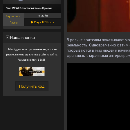
Dino MC 47 & Настасья Ком - Крылья
онлайн
Слушатели:
Play -
128
kbps
Плеер:
Наша кнопка
В ролике зрителям показывают м
реальность. Одновременно с этим 
Мы будем вам признательны, если вы
прорываются в мир людей и начин
разместите нашу кнопку у себя на сайте.
франшизы с мрачными интерьерам
Размер кнопки: 88x31