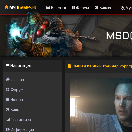
MSD
GAMES.RU
Новости
Форум
Банлист
Мут
Навигация
Вышел первый трейлер хоррор
Главная
Форум
Новости
Баны
Статистика
Информация