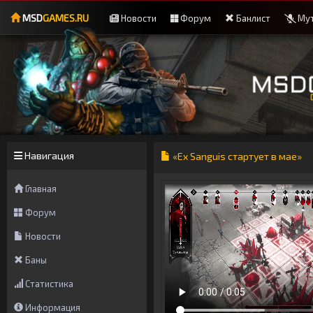
MSD
GAMES.RU
Новости
Форум
Банлист
Мут
Навигация
«Ex Sanguis стартует в мае»
Главная
Форум
Новости
Баны
Статистика
Информация