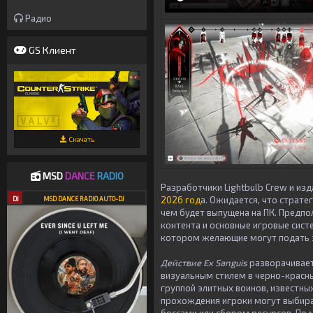
Радио
GS Клиент
Скачать
MSD
DANCE
RADIO
Разработчики Lightbulb Crew и изд
2026 год
а. Ожидается, что страте
DJ
MSD DANCE RADIO AUTO-DJ
чем будет выпущена на ПК. Предпол
контента и основные игровые систе
котором желающие могут подать з
Действие Ex Sanguis
разворачивает
визуальным стилем в черно-красн
группой элитных воинов, известны
прохождения игроки могут выбир