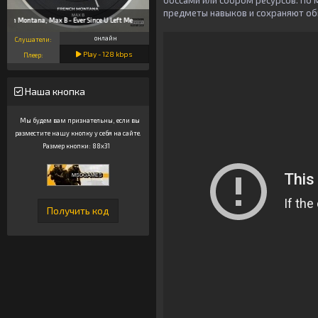
боссами или сбором ресурсов. По
предметы навыков и сохраняют общ
ench Montana, Max B - Ever Since U Left Me
онлайн
Слушатели:
Play -
128
kbps
Плеер:
Наша кнопка
Мы будем вам признательны, если вы
разместите нашу кнопку у себя на сайте.
Размер кнопки: 88x31