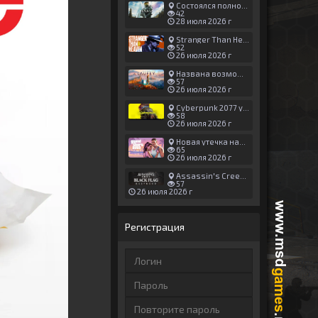
Состоялся полноценный релиз Halo: Campaign Evolved
42
28 июля 2026 г
Stranger Than Heaven получила новый трейлер с акцентом на жестокие драки
52
26 июля 2026 г
Названа возможная дата выхода God of War: Laufey — 16 февраля 2027 года
57
26 июля 2026 г
Cyberpunk 2077 установила новый рекорд: 1,5 млрд загрузок модов, в топе — контент 18+
58
26 июля 2026 г
Новая утечка намекает на выход третьего трейлера GTA 6 уже 7 августа
65
26 июля 2026 г
Assassin's Creed Black Flag Resynced может позаимствовать систему испытаний у Mirage
57
26 июля 2026 г
Регистрация