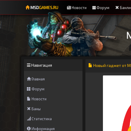
MSD
GAMES.RU
Новости
Форум
Банли
Навигация
Новый гаджет от Mc
Главная
Форум
Новости
Баны
Статистика
Информация