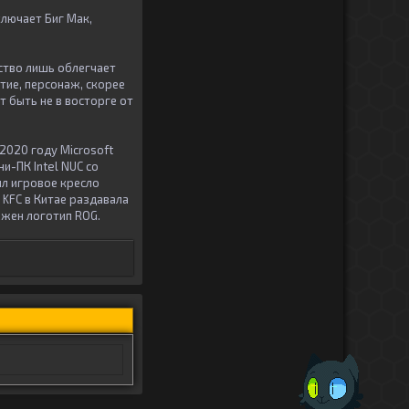
лючает Биг Мак,
ство лишь облегчает
тие, персонаж, скорее
т быть не в восторге от
2020 году Microsoft
и-ПК Intel NUC со
ил игровое кресло
 KFC в Китае раздавала
жжен логотип ROG.