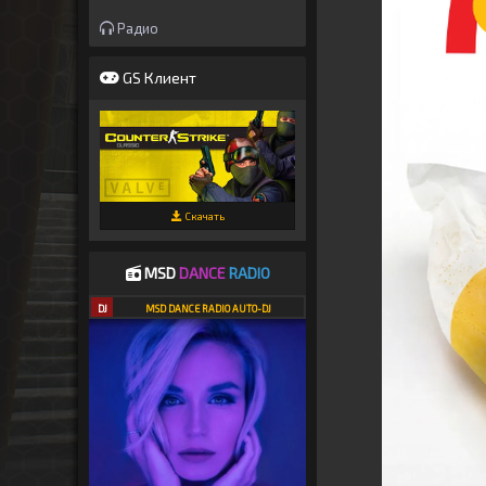
Радио
GS Клиент
Скачать
MSD
DANCE
RADIO
DJ
MSD DANCE RADIO AUTO-DJ