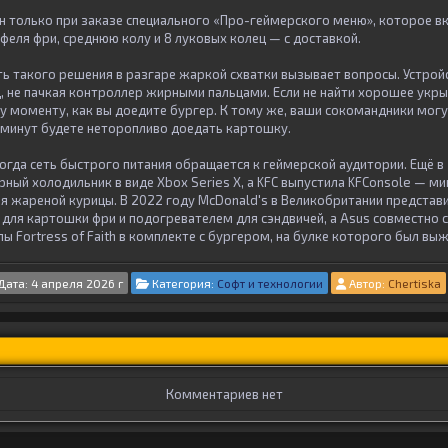
н только при заказе специального «Про-геймерского меню», которое вк
еля фри, среднюю колу и 8 луковых колец — с доставкой.
ь такого решения в разгаре жаркой схватки вызывает вопросы. Устрой
, не пачкая контроллер жирными пальцами. Если не найти хорошее укры
му моменту, как вы доедите бургер. К тому же, ваши сокомандники могу
о минут будете неторопливо доедать картошку.
когда сеть быстрого питания обращается к геймерской аудитории. Ещё в 
ый холодильник в виде Xbox Series X, а KFC выпустила KFConsole — мин
я жареной курицы. В 2022 году McDonald's в Великобритании представ
для картошки фри и подогревателем для сэндвичей, а Asus совместно с
ы Fortress of Faith в комплекте с бургером, на булке которого был вы
Дата: 4 апреля 2026 г
Категория:
Софт и технологии
Автор:
Chertiska
Комментариев нет