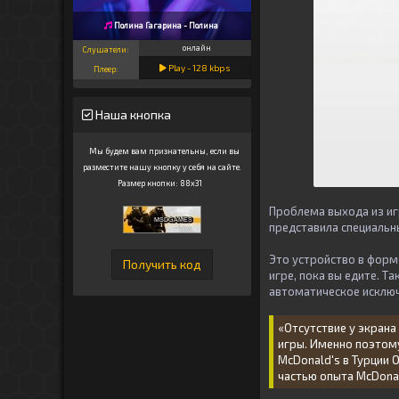
Полина Гагарина - Полина
онлайн
Слушатели:
Play -
128
kbps
Плеер:
Наша кнопка
Мы будем вам признательны, если вы
разместите нашу кнопку у себя на сайте.
Размер кнопки: 88x31
Проблема выхода из иг
представила специальн
Это устройство в форм
игре, пока вы едите. Т
автоматическое исключ
«Отсутствие у экран
игры. Именно поэтом
McDonald's в Турции 
частью опыта McDonal