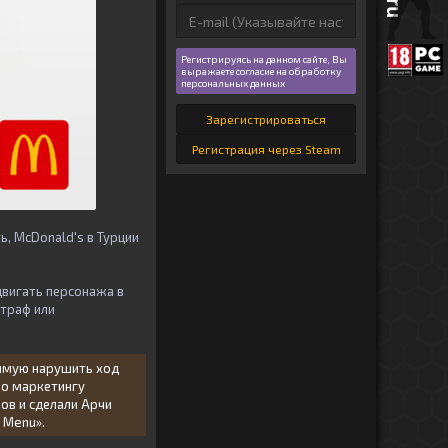
Регистрируясь на данном сайте, Вы
выражаете согласие на обработку
персональных данных
Зарегистрироваться
Регистрация через Steam
, McDonald's в Турции
двигать персонажа в
штраф или
рямую нарушить ход
по маркетингу
ов и сделали Арчи
r Menu».