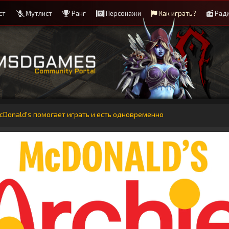
ст
Мутлист
Ранг
Персонажи
Как играть?
Рад
Donald's помогает играть и есть одновременно