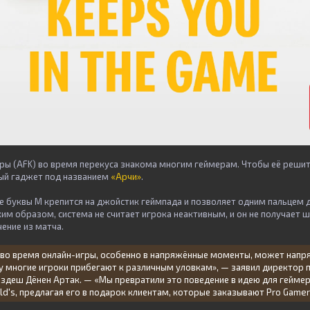
ры (AFK) во время перекуса знакома многим геймерам. Чтобы её решить
ый гаджет под названием
«Арчи»
.
е буквы M крепится на джойстик геймпада и позволяет одним пальцем 
аким образом, система не считает игрока неактивным, и он не получает 
ение из матча.
а во время онлайн-игры, особенно в напряжённые моменты, может нап
у многие игроки прибегают к различным уловкам», — заявил директор 
Оздеш Дёнен Артак. — «Мы превратили это поведение в идею для геймер
d's, предлагая его в подарок клиентам, которые заказывают Pro Game