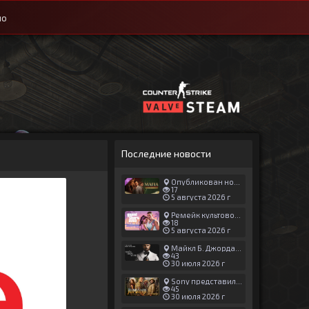
ио
Последние новости
Опубликован новый геймплей Man of Honor для Mafia: The Old Country
17
5 августа 2026 г
Ремейк культовой японской игры задержали ради выхода GTA 6
18
5 августа 2026 г
Майкл Б. Джордан сыграл главную роль в новой «Афере Томаса Крауна»
43
30 июля 2026 г
Sony представила трейлер новой части «Джуманджи»
45
30 июля 2026 г