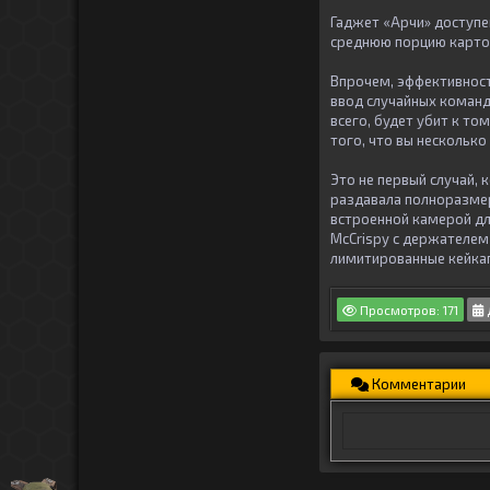
Гаджет «Арчи» доступе
среднюю порцию картоф
Впрочем, эффективност
ввод случайных команд
всего, будет убит к то
того, что вы нескольк
Это не первый случай, 
раздавала полноразмерн
встроенной камерой дл
McCrispy с держателем 
лимитированные кейкап
Просмотров: 171
Комментарии