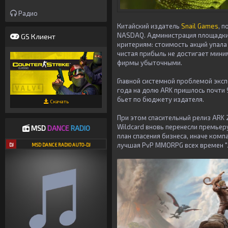
Радио
Китайский издатель
Snail Games
, 
NASDAQ. Администрация площадки
GS Клиент
критериям: стоимость акций упала
чистая прибыль не достигает миним
фирмы убыточными.
Главной системной проблемой экс
года на долю ARK пришлось почти
бьет по бюджету издателя.
Скачать
При этом спасительный релиз ARK 
Wildcard вновь перенесли премьеру
MSD
DANCE
RADIO
план спасения бизнеса, иначе компа
лучшая PvP MMORPG всех времен "
DJ
MSD DANCE RADIO AUTO-DJ