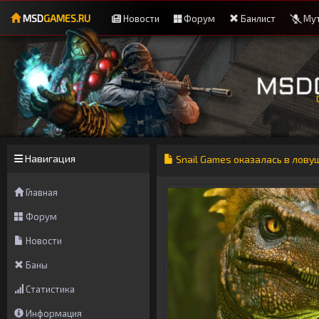
MSD
GAMES.RU
Новости
Форум
Банлист
Мут
Навигация
Snail Games оказалась в ловушк
Главная
Форум
Новости
Баны
Статистика
Информация