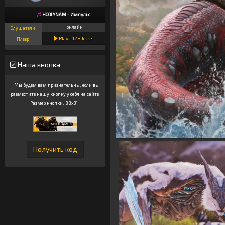
HOOLYNAM - Импульс
онлайн
Слушатели:
Play -
128
kbps
Плеер:
Наша кнопка
Мы будем вам признательны, если вы
разместите нашу кнопку у себя на сайте.
Размер кнопки: 88x31