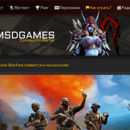
ст
Мутлист
Ранг
Персонажи
Как играть?
Рад
Zone Warfare появится и на консолях