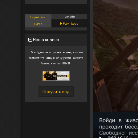
онлайн
Слушатели:
Play -
kbps
Плеер:
Наша кнопка
Мы будем вам признательны, если вы
разместите нашу кнопку у себя на сайте.
Размер кнопки: 88x31