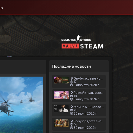
ио
Последние новости
Опубликован новый геймплей Man of Honor для Mafia: The Old Country
17
5 августа 2026 г
Ремейк культовой японской игры задержали ради выхода GTA 6
18
5 августа 2026 г
Майкл Б. Джордан сыграл главную роль в новой «Афере Томаса Крауна»
41
30 июля 2026 г
Sony представила трейлер новой части «Джуманджи»
44
30 июля 2026 г