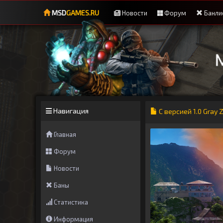
MSD
GAMES.RU
Новости
Форум
Банли
Навигация
С версией 1.0 Gray 
Главная
Форум
Новости
Баны
Статистика
Информация