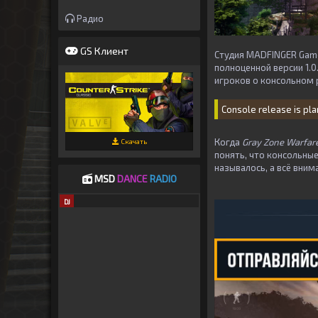
Радио
GS Клиент
Студия MADFINGER Gam
полноценной версии 1.0
игроков о консольном 
Console release is pla
Когда
Gray Zone Warfar
Скачать
понять, что консольны
называлось, а всё вни
MSD
DANCE
RADIO
DJ