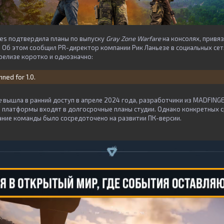
es подтвердила планы по выпуску
Gray Zone Warfare
на консолях, привяз
. Об этом сообщил PR-директор компании Рик Ланьезе в социальных сет
релизе коротко и однозначно:
nned for 1.0.
e
вышла в ранний доступ в апреле 2024 года, разработчики из MADFING
е платформы входят в долгосрочные планы студии. Однако конкретных с
мание команды было сосредоточено на развитии ПК-версии.