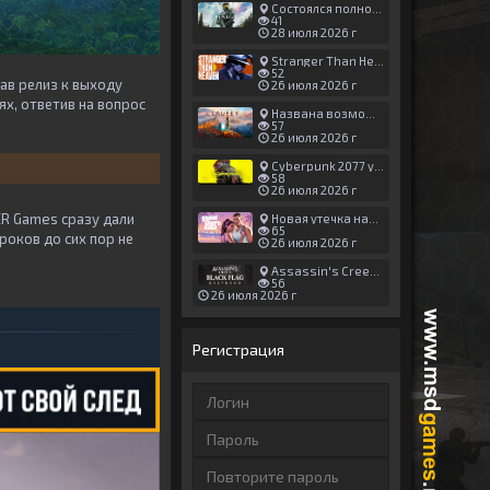
Состоялся полноценный релиз Halo: Campaign Evolved
41
28 июля 2026 г
Stranger Than Heaven получила новый трейлер с акцентом на жестокие драки
52
ав релиз к выходу
26 июля 2026 г
ях, ответив на вопрос
Названа возможная дата выхода God of War: Laufey — 16 февраля 2027 года
57
26 июля 2026 г
Cyberpunk 2077 установила новый рекорд: 1,5 млрд загрузок модов, в топе — контент 18+
58
26 июля 2026 г
ER Games сразу дали
Новая утечка намекает на выход третьего трейлера GTA 6 уже 7 августа
65
роков до сих пор не
26 июля 2026 г
Assassin's Creed Black Flag Resynced может позаимствовать систему испытаний у Mirage
56
26 июля 2026 г
Регистрация