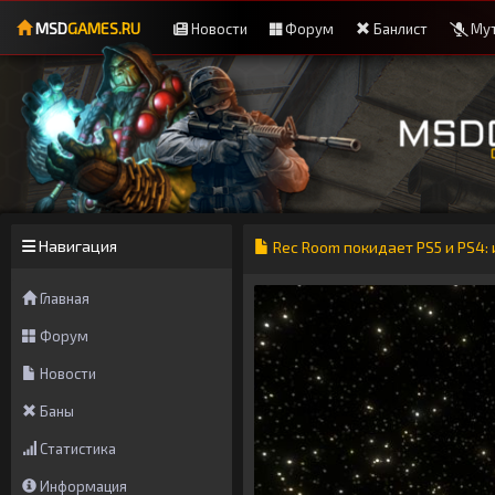
MSD
GAMES.RU
Новости
Форум
Банлист
Мут
Навигация
Rec Room покидает PS5 и PS4: 
Главная
Форум
Новости
Баны
Статистика
Информация