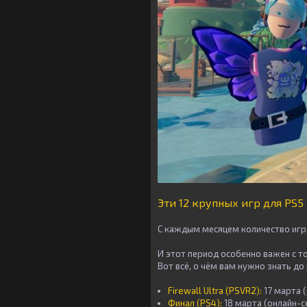
Эти 12 крупных игр для PS5
С каждым месяцем количество игр
И этот период особенно важен с т
Вот всё, о чём вам нужно знать до 
Firewall Ultra (PSVR2):
17 марта 
Финал (PS4):
18 марта (онлайн-