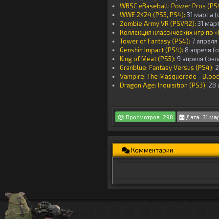
WBSC eBaseball: Power Pros (PS4
WWE 2K24 (PS5, PS4):
31 марта 
Zombie Army VR (PSVR2):
31 мар
Коллекция классических игр по 
Tower of Fantasy (PS4):
7 апреля
Genshin Impact (PS4):
8 апреля (
King of Meat (PS5):
9 апреля (он
Granblue: Fantasy Versus (PS4):
2
Vampire: The Masquerade - Blood
Dragon Age: Inquisition (PS3):
28 
Просмотров: 298
Дата: 31 ма
Комментарии