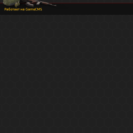
Работает на
GameCMS