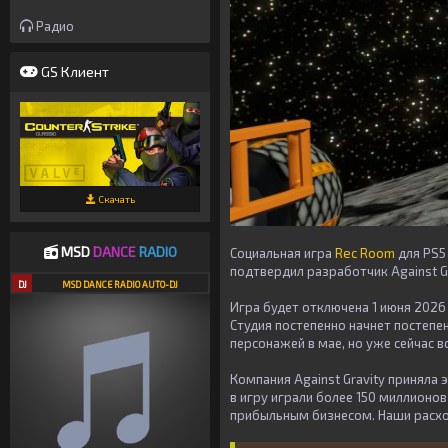
Радио
GS Клиент
Скачать
MSD
DANCE
RADIO
Социальная игра
Rec Room
для PS5
подтвердил разработчик Against Gr
DJ
MSD DANCE RADIO AUTO-DJ
Игра будет отключена 1 июня 2026
Студия постепенно начнет постеп
персонажей в мае, но уже сейчас 
Компания Against Gravity приняла 
в игру играли более 150 миллионов
прибыльным бизнесом. Наши расхо